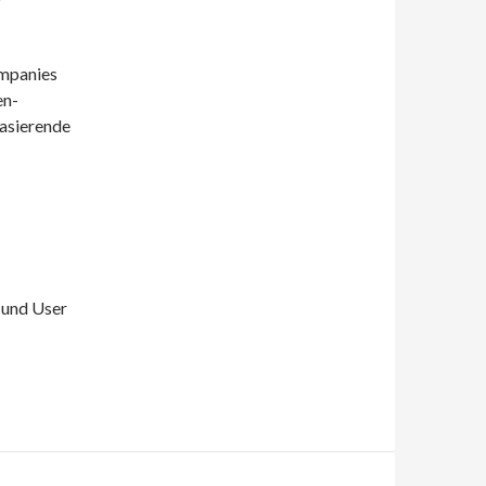
ompanies
en-
basierende
 und User