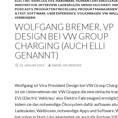
ELECTRIC VEHICLES
,
EVS
,
HARDWARE
,
HUMAN CENTERED LEADE
INNOVATION
,
INTERVIEW
,
LADESÄULEN
,
MENSCHLICHKEIT
,
MI
PODCASTS
,
PRODUKTENTWICKLUNG
,
PRODUKTMANAGEMEN
& TEST
,
SOFTWARE
,
USER EXPERIENCE
,
VOLKSWAGEN
,
VW
,
WAL
VERBESSERN
WOLFGANG BREMER, VP
DESIGN BEI VW GROUP
CHARGING (AUCH ELLI
GENANNT)
16. JANUAR 2024
DANIEL NEUBERGER
Wolfgang ist Vice President Design bei VW Group Charging 
ist ein Unternehmen der VW Gruppe die eine einfache tran
EVs (Electric Vehicles/ also Elektro Fahrzeugen) ermöglic
indem sie das notwendige Ökosystem dafür aufbauen also
Ladesäulen, Wallboxen, notwendige Apps und Software. 
hat schon in Start-Ups gearbeitet als auch für Fortune 50