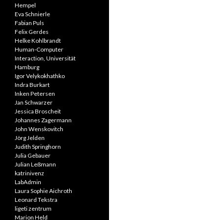
Hempel
Eva Schnierle
Fabian Puls
Felix Gerdes
Helke Kohlbrandt
Human-Computer
Interaction, Universität
Hamburg
Igor Velykokhathko
Indra Burkart
Inken Petersen
Jan Schwarzer
Jessica Broscheit
Johannes Zagermann
John Wenskovitch
Jörg Jelden
Judith Springhorn
Julia Gebauer
Julian Leßmann
katrinivenz
LabAdmin
Laura Sophie Aichroth
Leonard Tekstra
ligeti zentrum
Marion Held