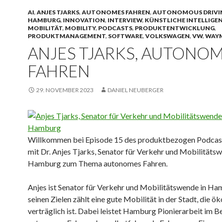
AI
,
ANJES TJARKS
,
AUTONOMES FAHREN
,
AUTONOMOUS DRIVI
HAMBURG
,
INNOVATION
,
INTERVIEW
,
KÜNSTLICHE INTELLIGE
MOBILITÄT
,
MOBILITY
,
PODCASTS
,
PRODUKTENTWICKLUNG
,
PRODUKTMANAGEMENT
,
SOFTWARE
,
VOLKSWAGEN
,
VW
,
WAY
ANJES TJARKS, AUTONO
FAHREN
29. NOVEMBER 2023
DANIEL NEUBERGER
Willkommen bei Episode 15 des produktbezogen Podcas
mit Dr. Anjes Tjarks, Senator für Verkehr und Mobilitätsw
Hamburg zum Thema autonomes Fahren.
Anjes ist Senator für Verkehr und Mobilitätswende in Ha
seinen Zielen zählt eine gute Mobilität in der Stadt, die ö
verträglich ist. Dabei leistet Hamburg Pionierarbeit im B