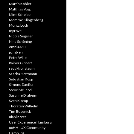
Martin Kohler
Matthias Vogt
Mimi Scheibe
Momme Klingenberg
Moritz Loch
mprove
Nicole Segerer
Nina Schöning
omnia360
pambieni
Petra Wille
Rainer Gibbert
redaktionsteam
Sascha Hoffmann
Sebastian Kopp
Simone Daefler
Steve McLeod
Susanne Draheim
Sven Klomp
Thorsten Wilhelm
Tim Bosenick
ulani notes
User Experience Hamburg
uxHH - UX Community
Hamburg