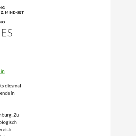
NG
,
NZ
,
MIND-SET
,
MO
MES
ts diesmal
ende in
mburg. Zu
kologisch
ereich