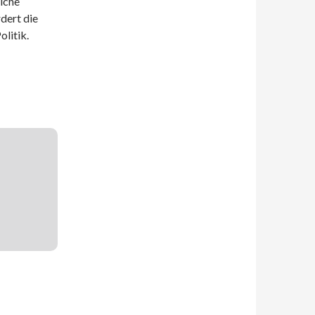
lche
dert die
litik.