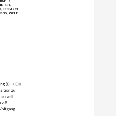
RSHIP
,
ND-SET
,
T
,
RESEARCH
LBOX
,
WELT
(Elli). Elli
sition zu
hen will
 z.B.
Wolfgang
0