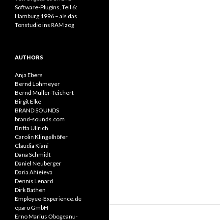
Software-Plugins, Teil 6:
Hamburg 1996 – als das
Tonstudio ins RAM zog
AUTHORS
Anja Ebers
Bernd Lohmeyer
Bernd Müller-Teichert
Birgit Elke
BRAND SOUNDS
brand-sounds.com
Britta Ullrich
Carolin Klingelhöfer
Claudia Kiani
Dana Schmidt
Daniel Neuberger
Daria Ahieieva
Dennis Lenard
Dirk Bathen
Employee-Experience.de
eparo GmbH
Erno Marius Obogeanu-