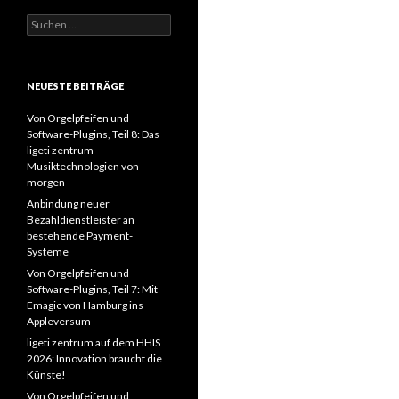
Suchen
nach:
NEUESTE BEITRÄGE
Von Orgelpfeifen und
Software-Plugins, Teil 8: Das
ligeti zentrum –
Musiktechnologien von
morgen
Anbindung neuer
Bezahldienstleister an
bestehende Payment-
Systeme
Von Orgelpfeifen und
Software-Plugins, Teil 7: Mit
Emagic von Hamburg ins
Appleversum
ligeti zentrum auf dem HHIS
2026: Innovation braucht die
Künste!
Von Orgelpfeifen und