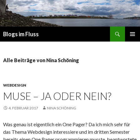
Suchen
Blogs im Fluss
ZUM
PRIMÄR
INHALT
MENÜ
SPRINGEN
Alle Beiträge von Nina Schöning
WEBDESIGN
MUSE – JA ODER NEIN?
4. FEBRUAR 2017
NINA SCHÖNING
Was genau ist eigentlich ein One Pager? Da ich mich sehr für
das Thema Webdesign interessiere und im dritten Semester
bereits einen One Pager programmieren musste, beantwortete