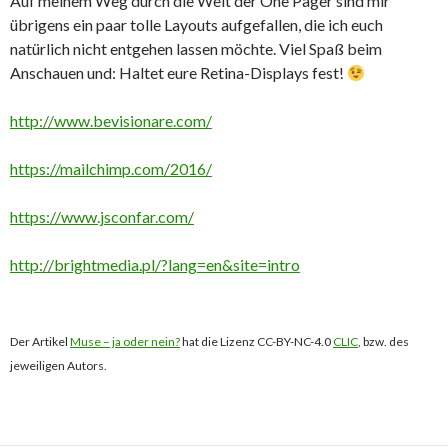
Auf meinem Weg durch die Welt der One Pager sind mir
übrigens ein paar tolle Layouts aufgefallen, die ich euch
natürlich nicht entgehen lassen möchte. Viel Spaß beim
Anschauen und: Haltet eure Retina-Displays fest!
http://www.bevisionare.com/
https://mailchimp.com/2016/
https://www.jsconfar.com/
http://brightmedia.pl/?lang=en&site=intro
Der Artikel
Muse – ja oder nein?
hat die Lizenz CC-BY-NC-4.0
CLIC
, bzw. des
jeweiligen Autors.