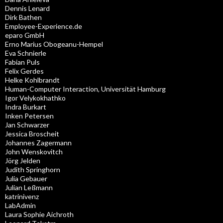
Dennis Lenard
Dirk Bathen
Employee-Experience.de
eparo GmbH
Erno Marius Obogeanu-Hempel
Eva Schnierle
Fabian Puls
Felix Gerdes
Helke Kohlbrandt
Human-Computer Interaction, Universität Hamburg
Igor Velykokhathko
Indra Burkart
Inken Petersen
Jan Schwarzer
Jessica Broscheit
Johannes Zagermann
John Wenskovitch
Jörg Jelden
Judith Springhorn
Julia Gebauer
Julian Leßmann
katrinivenz
LabAdmin
Laura Sophie Aichroth