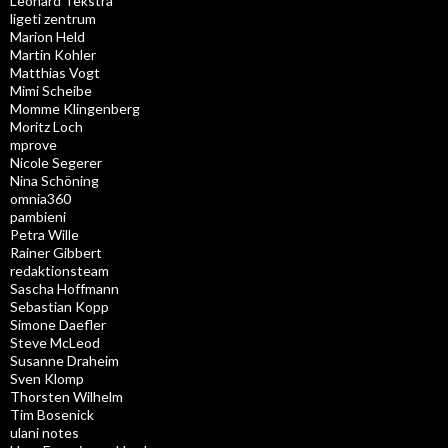
Leonard Tekstra
ligeti zentrum
Marion Held
Martin Kohler
Matthias Vogt
Mimi Scheibe
Momme Klingenberg
Moritz Loch
mprove
Nicole Segerer
Nina Schöning
omnia360
pambieni
Petra Wille
Rainer Gibbert
redaktionsteam
Sascha Hoffmann
Sebastian Kopp
Simone Daefler
Steve McLeod
Susanne Draheim
Sven Klomp
Thorsten Wilhelm
Tim Bosenick
ulani notes