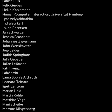
Fabian Puls
Felix Gerdes
Helke Kohlbrandt
Human-Computer Interaction, Universität Hamburg
Igor Velykokhathko
Indra Burkart
Inken Petersen
Jan Schwarzer
Jessica Broscheit
Johannes Zagermann
John Wenskovitch
Jörg Jelden
Judith Springhorn
Julia Gebauer
Julian Leßmann
katrinivenz
LabAdmin
Laura Sophie Aichroth
Leonard Tekstra
ligeti zentrum
Marion Held
Martin Kohler
Matthias Vogt
Mimi Scheibe
Momme Klingenberg