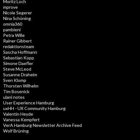
Moritz Loch
mprove
Nicole Segerer
Nina Schöning
omnia360
pambieni
Petra Wille
Rainer Gibbert
redaktionsteam
Sascha Hoffmann
Sebastian Kopp
Simone Daefler
Steve McLeod
Susanne Draheim
Sven Klomp
Thorsten Wilhelm
Tim Bosenick
ulani notes
User Experience Hamburg
uxHH - UX Community Hamburg
Valentin Heyde
Vanessa Kempfert
VerA Hamburg Newsletter Archive Feed
Wolf Brüning