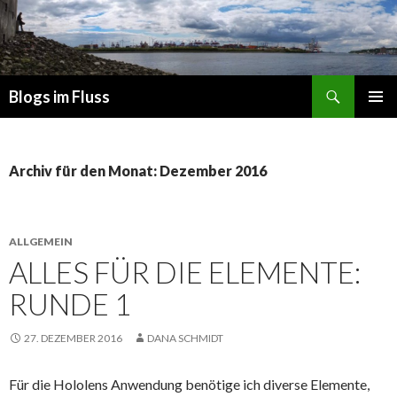
Suchen
Blogs im Fluss
ZUM
PRIMÄR
INHALT
MENÜ
SPRINGEN
Archiv für den Monat: Dezember 2016
ALLGEMEIN
ALLES FÜR DIE ELEMENTE:
RUNDE 1
27. DEZEMBER 2016
DANA SCHMIDT
Für die Hololens Anwendung benötige ich diverse Elemente,