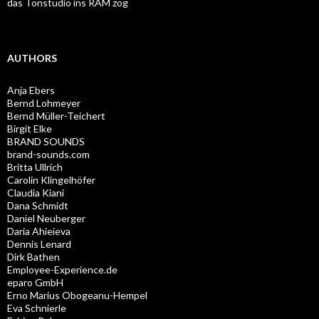
das Tonstudio ins RAM zog
AUTHORS
Anja Ebers
Bernd Lohmeyer
Bernd Müller-Teichert
Birgit Elke
BRAND SOUNDS
brand-sounds.com
Britta Ullrich
Carolin Klingelhöfer
Claudia Kiani
Dana Schmidt
Daniel Neuberger
Daria Ahieieva
Dennis Lenard
Dirk Bathen
Employee-Experience.de
eparo GmbH
Erno Marius Obogeanu-Hempel
Eva Schnierle