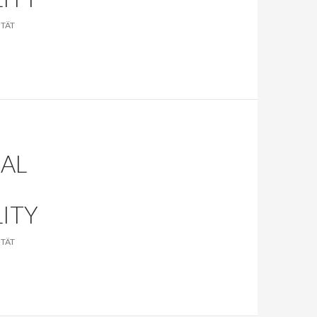
TÄT
RAL
O
LITY
TÄT