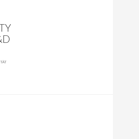
ITY
&D
TÄT