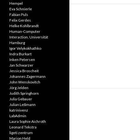
Hempel
Eva Schnierle
Fabian Puls
Felix Gerdes
Helke Kohlbrandt
Human-Computer
Interaction, Universität
Hamburg
Igor Velykokhathko
Indra Burkart
Inken Petersen
Jan Schwarzer
Jessica Broscheit
Johannes Zagermann
John Wenskovitch
Jörg Jelden
Judith Springhorn
Julia Gebauer
Julian Leßmann
katrinivenz
LabAdmin
Laura Sophie Aichroth
Leonard Tekstra
ligeti zentrum
Marion Held