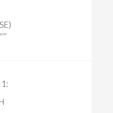
SE)
ITÄT
1:
H