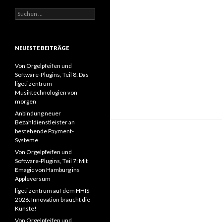
Suchen
nach:
NEUESTE BEITRÄGE
Von Orgelpfeifen und
Software-Plugins, Teil 8: Das
ligeti zentrum –
Musiktechnologien von
morgen
Anbindung neuer
Bezahldienstleister an
bestehende Payment-
Systeme
Von Orgelpfeifen und
Software-Plugins, Teil 7: Mit
Emagic von Hamburg ins
Appleversum
ligeti zentrum auf dem HHIS
2026: Innovation braucht die
Künste!
Von Orgelpfeifen und