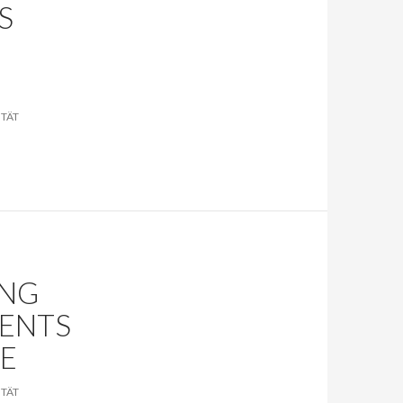
S
TÄT
ING
GENTS
SE
TÄT