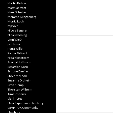
Martin Kohler
Matthias Vogt
Mimi Scheibe
Momme Klingenberg
Moritz Loch
mprove
Nicole Segerer
Nina Schöning
omnia360
pambieni
Petra Wille
Rainer Gibbert
redaktionsteam
Sascha Hoffmann
Sebastian Kopp
Simone Daefler
Steve McLeod
Susanne Draheim
Sven Klomp
Thorsten Wilhelm
Tim Bosenick
ulani notes
User Experience Hamburg
uxHH - UX Community
Hamburg