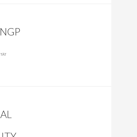
-NGP
TÄT
RAL
O
LITY