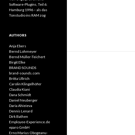
Software-Plugins, Teil 6:
Hamburg 1996 – als das
Tonstudio ins RAM zog
AUTHORS
Anja Ebers
Bernd Lohmeyer
Bernd Müller-Teichert
Birgit Elke
BRAND SOUNDS
brand-sounds.com
Britta Ullrich
Carolin Klingelhöfer
Claudia Kiani
Dana Schmidt
Daniel Neuberger
Daria Ahieieva
Dennis Lenard
Dirk Bathen
Employee-Experience.de
eparo GmbH
Erno Marius Obogeanu-