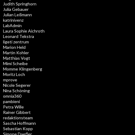
Judith Springhorn
Julia Gebauer
Julian Leßmann
katrinivenz
LabAdmin
Laura Sophie Aichroth
Leonard Tekstra
ligeti zentrum
Marion Held
Martin Kohler
Matthias Vogt
Mimi Scheibe
Momme Klingenberg
Moritz Loch
mprove
Nicole Segerer
Nina Schöning
omnia360
pambieni
Petra Wille
Rainer Gibbert
redaktionsteam
Sascha Hoffmann
Sebastian Kopp
Simone Daefler