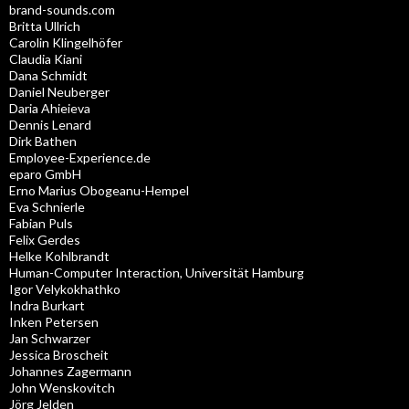
brand-sounds.com
Britta Ullrich
Carolin Klingelhöfer
Claudia Kiani
Dana Schmidt
Daniel Neuberger
Daria Ahieieva
Dennis Lenard
Dirk Bathen
Employee-Experience.de
eparo GmbH
Erno Marius Obogeanu-Hempel
Eva Schnierle
Fabian Puls
Felix Gerdes
Helke Kohlbrandt
Human-Computer Interaction, Universität Hamburg
Igor Velykokhathko
Indra Burkart
Inken Petersen
Jan Schwarzer
Jessica Broscheit
Johannes Zagermann
John Wenskovitch
Jörg Jelden