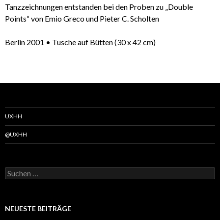
Tanzzeichnungen entstanden bei den Proben zu
„Double
Points“
von Emio Greco und
Pieter C. Scholten
Berlin 2001 •
Tusche auf Bütten (30 x 42 cm)
UXHH
@UXHH
Suchen
nach:
NEUESTE BEITRÄGE