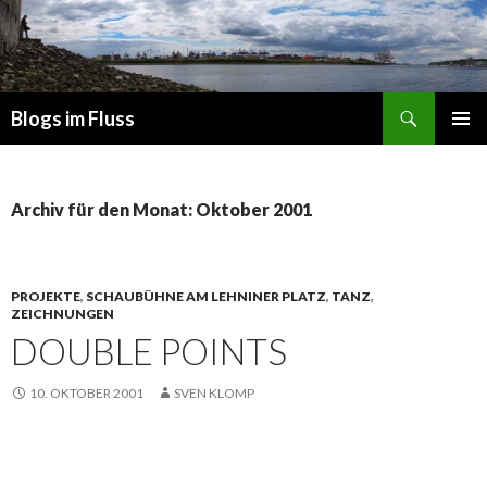
Suchen
Blogs im Fluss
ZUM
PRIMÄR
INHALT
MENÜ
SPRINGEN
Archiv für den Monat: Oktober 2001
PROJEKTE
,
SCHAUBÜHNE AM LEHNINER PLATZ
,
TANZ
,
ZEICHNUNGEN
DOUBLE POINTS
10. OKTOBER 2001
SVEN KLOMP