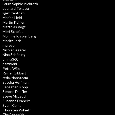
Laura Sophie Aichroth
Leonard Tekstra
ligeti zentrum
Marion Held
Martin Kohler
Matthias Vogt
Mimi Scheibe
Momme Klingenberg
Moritz Loch
mprove
Nicole Segerer
Nina Schöning
omnia360
pambieni
Petra Wille
Rainer Gibbert
redaktionsteam
Sascha Hoffmann
Sebastian Kopp
Simone Daefler
Steve McLeod
Susanne Draheim
Sven Klomp
Thorsten Wilhelm
Tim Bosenick