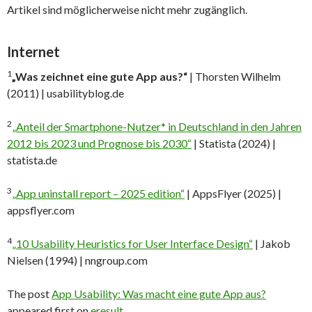
Artikel sind möglicherweise nicht mehr zugänglich.
Internet
1
„Was zeichnet eine gute App aus?“
| Thorsten Wilhelm
(2011) | usabilityblog.de
2
„Anteil der Smartphone-Nutzer* in Deutschland in den Jahren
2012 bis 2023 und Prognose bis 2030“
| Statista (2024) |
statista.de
3
„App uninstall report – 2025 edition“
| AppsFlyer (2025) |
appsflyer.com
4
„10 Usability Heuristics for User Interface Design“
| Jakob
Nielsen (1994) | nngroup.com
The post
App Usability: Was macht eine gute App aus?
appeared first on
eresult
.