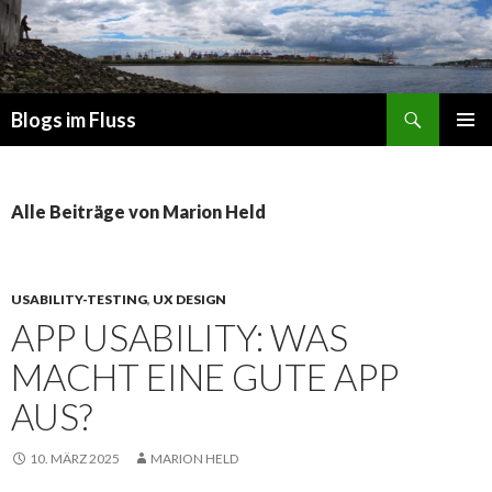
Suchen
Blogs im Fluss
ZUM
PRIMÄR
INHALT
MENÜ
SPRINGEN
Alle Beiträge von Marion Held
USABILITY-TESTING
,
UX DESIGN
APP USABILITY: WAS
MACHT EINE GUTE APP
AUS?
10. MÄRZ 2025
MARION HELD