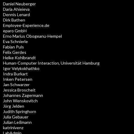
Daniel Neuberger
Daria Ahieieva
Dennis Lenard
Dirk Bathen
Employee-Experience.de
eparo GmbH
Erno Marius Obogeanu-Hempel
Eva Schnierle
Fabian Puls
Felix Gerdes
Helke Kohlbrandt
Human-Computer Interaction, Universität Hamburg
Igor Velykokhathko
Indra Burkart
Inken Petersen
Jan Schwarzer
Jessica Broscheit
Johannes Zagermann
John Wenskovitch
Jörg Jelden
Judith Springhorn
Julia Gebauer
Julian Leßmann
katrinivenz
LabAdmin