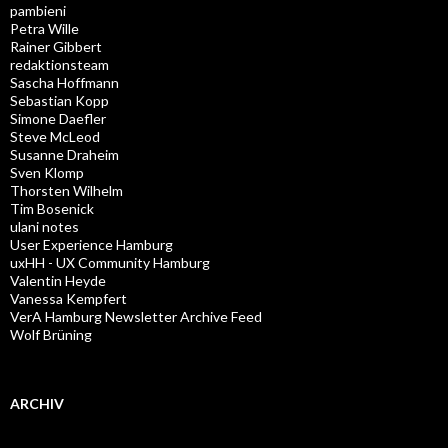
pambieni
Petra Wille
Rainer Gibbert
redaktionsteam
Sascha Hoffmann
Sebastian Kopp
Simone Daefler
Steve McLeod
Susanne Draheim
Sven Klomp
Thorsten Wilhelm
Tim Bosenick
ulani notes
User Experience Hamburg
uxHH - UX Community Hamburg
Valentin Heyde
Vanessa Kempfert
VerA Hamburg Newsletter Archive Feed
Wolf Brüning
ARCHIV