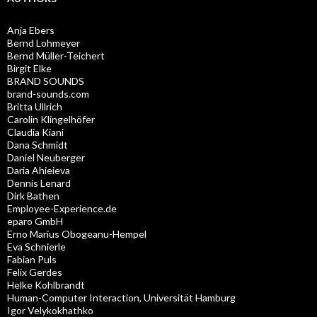
Anja Ebers
Bernd Lohmeyer
Bernd Müller-Teichert
Birgit Elke
BRAND SOUNDS
brand-sounds.com
Britta Ullrich
Carolin Klingelhöfer
Claudia Kiani
Dana Schmidt
Daniel Neuberger
Daria Ahieieva
Dennis Lenard
Dirk Bathen
Employee-Experience.de
eparo GmbH
Erno Marius Obogeanu-Hempel
Eva Schnierle
Fabian Puls
Felix Gerdes
Helke Kohlbrandt
Human-Computer Interaction, Universität Hamburg
Igor Velykokhathko