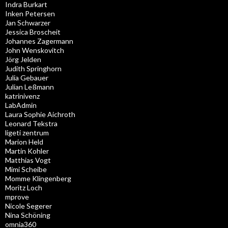
Indra Burkart
Inken Petersen
Jan Schwarzer
Jessica Broscheit
Johannes Zagermann
John Wenskovitch
Jörg Jelden
Judith Springhorn
Julia Gebauer
Julian Leßmann
katrinivenz
LabAdmin
Laura Sophie Aichroth
Leonard Tekstra
ligeti zentrum
Marion Held
Martin Kohler
Matthias Vogt
Mimi Scheibe
Momme Klingenberg
Moritz Loch
mprove
Nicole Segerer
Nina Schöning
omnia360