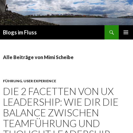
Suchen
Blogs im Fluss
ZUM
PRIMÄR
INHALT
MENÜ
SPRINGEN
Alle Beiträge von Mimi Scheibe
FÜHRUNG
,
USER EXPERIENCE
DIE 2 FACETTEN VON UX
LEADERSHIP: WIE DIR DIE
BALANCE ZWISCHEN
TEAMFÜHRUNG UND