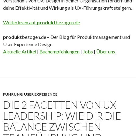
Verständnis von UX-Design in deiner Organisation fördern und
deine Effektivität und Wirkung als UX-Führungskraft steigern.
Weiterlesen auf
produkt
bezogen.de
produkt
bezogen.de – Der Blog für Produktmanagement und
User Experience Design
Aktuelle Artikel
|
Buchempfehlungen
|
Jobs
|
Über uns
FÜHRUNG
,
USER EXPERIENCE
DIE 2 FACETTEN VON UX
LEADERSHIP: WIE DIR DIE
BALANCE ZWISCHEN