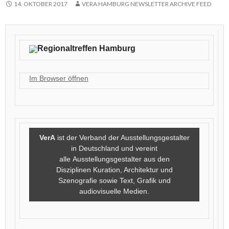
14. OKTOBER 2017
VERA HAMBURG NEWSLETTER ARCHIVE FEED
Regionaltreffen Hamburg
Im Browser öffnen
VerA
ist der Verband der Ausstellungsgestalter
in Deutschland und vereint
alle Ausstellungsgestalter aus den
Disziplinen Kuration, Architektur und
Szenografie sowie Text, Grafik und
audiovisuelle Medien.