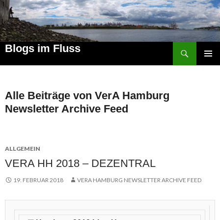
Suchen
Blogs im Fluss
ZUM
PRIMÄR
INHALT
MENÜ
SPRINGEN
Alle Beiträge von VerA Hamburg
Newsletter Archive Feed
ALLGEMEIN
VERA HH 2018 – DEZENTRAL
19. FEBRUAR 2018
VERA HAMBURG NEWSLETTER ARCHIVE FEED