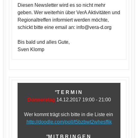
Diesen Newsletter wird es so nicht mehr
geben. Wer weiterhin über VerA Aktivitäten und
Regionaltreffen informiert werden möchte,
schickt bitte eine email an: info@vera-d.org
Bis bald und alles Gute,
Sven Klomp
°T E R M I N
Donnerstag
14.12.2017 19:00 - 21:00
Wer kommt trägt sich bitte in die Liste ein
http://doodle.com/poll/t5bzbwt2whesffik
°M I T B R I N G E N