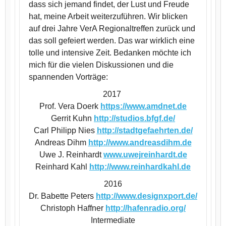
dass sich jemand findet, der Lust und Freude
hat, meine Arbeit weiterzuführen. Wir blicken
auf drei Jahre VerA Regionaltreffen zurück und
das soll gefeiert werden. Das war wirklich eine
tolle und intensive Zeit. Bedanken möchte ich
mich für die vielen Diskussionen und die
spannenden Vorträge:
2017
Prof. Vera Doerk
https://www.amdnet.de
Gerrit Kuhn
http://studios.bfgf.de/
Carl Philipp Nies
http://stadtgefaehrten.de/
Andreas Dihm
http://www.andreasdihm.de
Uwe J. Reinhardt
www.uwejreinhardt.de
Reinhard Kahl
http://www.reinhardkahl.de
2016
Dr. Babette Peters
http://www.designxport.de/
Christoph Haffner
http://hafenradio.org/
Intermediate