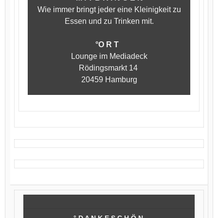
Wie immer bringt jeder eine Kleinigkeit zu
Essen und zu Trinken mit.
°O R T
Lounge im Mediadeck
Rödingsmarkt 14
20459 Hamburg
° D A N K E S C H Ö N