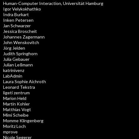
Human-Computer Interaction, Universität Hamburg
Igor Velykokhathko
Indra Burkart
Inken Petersen
Jan Schwarzer
Jessica Broscheit
Johannes Zagermann
John Wenskovitch
Jörg Jelden
Judith Springhorn
Julia Gebauer
Julian Leßmann
katrinivenz
LabAdmin
Laura Sophie Aichroth
Leonard Tekstra
ligeti zentrum
Marion Held
Martin Kohler
Matthias Vogt
Mimi Scheibe
Momme Klingenberg
Moritz Loch
mprove
Nicole Segerer