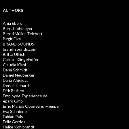
AUTHORS
Anja Ebers
Bernd Lohmeyer
Bernd Müller-Teichert
Birgit Elke
BRAND SOUNDS
brand-sounds.com
Britta Ullrich
Carolin Klingelhöfer
Claudia Kiani
Dana Schmidt
Daniel Neuberger
Daria Ahieieva
Dennis Lenard
Dirk Bathen
Employee-Experience.de
eparo GmbH
Erno Marius Obogeanu-Hempel
Eva Schnierle
Fabian Puls
Felix Gerdes
Helke Kohlbrandt