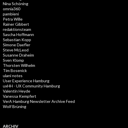
Nina Schöning
omnia360
pambieni
Petra Wille
Rainer Gibbert
redaktionsteam
Sascha Hoffmann
Sebastian Kopp
Simone Daefler
Steve McLeod
Susanne Draheim
Sven Klomp
Thorsten Wilhelm
Tim Bosenick
ulani notes
User Experience Hamburg
uxHH - UX Community Hamburg
Valentin Heyde
Vanessa Kempfert
VerA Hamburg Newsletter Archive Feed
Wolf Brüning
ARCHIV