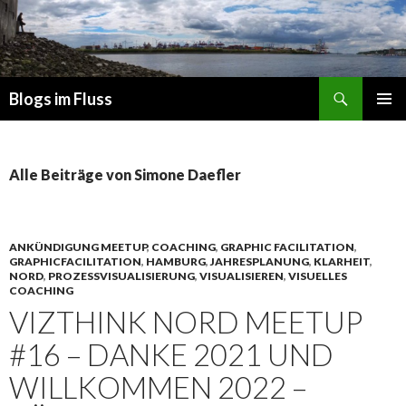
Suchen
Blogs im Fluss
ZUM
PRIMÄR
INHALT
MENÜ
SPRINGEN
Alle Beiträge von Simone Daefler
ANKÜNDIGUNG MEETUP
,
COACHING
,
GRAPHIC FACILITATION
,
GRAPHICFACILITATION
,
HAMBURG
,
JAHRESPLANUNG
,
KLARHEIT
,
NORD
,
PROZESSVISUALISIERUNG
,
VISUALISIEREN
,
VISUELLES
COACHING
VIZTHINK NORD MEETUP
#16 – DANKE 2021 UND
WILLKOMMEN 2022 –