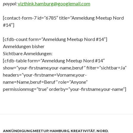
paypal:
vizthink.hamburg@googlemail.com
[contact-form-7 id=”6785″ title=”Anmeldung Meetup Nord
#14″]
[cfdb-count form=”Anmeldung Meetup Nord #14″]
Anmeldungen bisher
Sichtbare Anmeldungen:
[cfdb-table form=”Anmeldung Meetup Nord #14″
show=”your-firstname,your-name,beruf” filter=”sichtbar=Ja”
headers=”your-firstname=Vorname,your-
name=Name,beruf=Beruf” role=”Anyone”
permissionmsg=”true” orderby=”your-firstname,your-name”]
ANKÜNDIGUNG MEETUP
,
HAMBURG
,
KREATIVITÄT
,
NORD
,