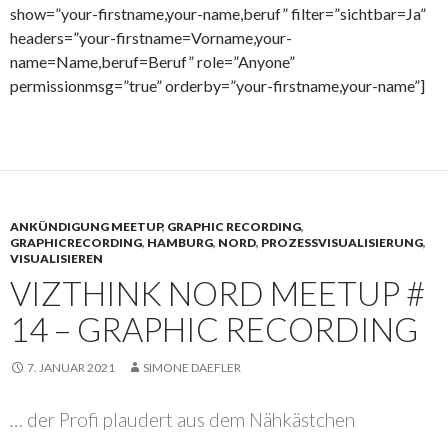
show=”your-firstname,your-name,beruf” filter=”sichtbar=Ja”
headers=”your-firstname=Vorname,your-
name=Name,beruf=Beruf” role=”Anyone”
permissionmsg=”true” orderby=”your-firstname,your-name”]
ANKÜNDIGUNG MEETUP
,
GRAPHIC RECORDING
,
GRAPHICRECORDING
,
HAMBURG
,
NORD
,
PROZESSVISUALISIERUNG
,
VISUALISIEREN
VIZTHINK NORD MEETUP #
14 – GRAPHIC RECORDING
7. JANUAR 2021
SIMONE DAEFLER
…
der Profi plaudert aus dem Nähkästchen