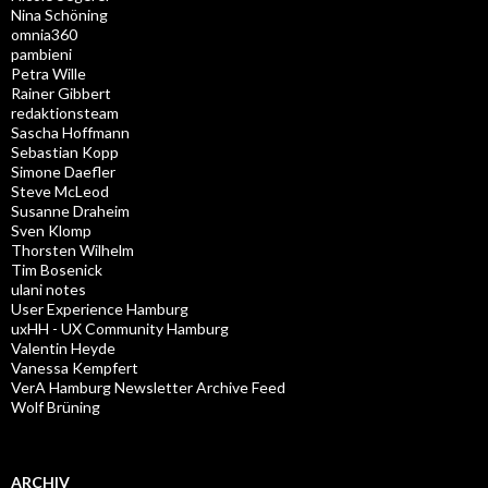
Nina Schöning
omnia360
pambieni
Petra Wille
Rainer Gibbert
redaktionsteam
Sascha Hoffmann
Sebastian Kopp
Simone Daefler
Steve McLeod
Susanne Draheim
Sven Klomp
Thorsten Wilhelm
Tim Bosenick
ulani notes
User Experience Hamburg
uxHH - UX Community Hamburg
Valentin Heyde
Vanessa Kempfert
VerA Hamburg Newsletter Archive Feed
Wolf Brüning
ARCHIV