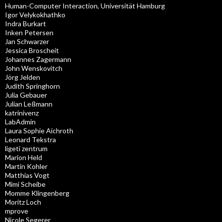
Human-Computer Interaction, Universität Hamburg
Igor Velykokhathko
Indra Burkart
Inken Petersen
Jan Schwarzer
Jessica Broscheit
Johannes Zagermann
John Wenskovitch
Jörg Jelden
Judith Springhorn
Julia Gebauer
Julian Leßmann
katrinivenz
LabAdmin
Laura Sophie Aichroth
Leonard Tekstra
ligeti zentrum
Marion Held
Martin Kohler
Matthias Vogt
Mimi Scheibe
Momme Klingenberg
Moritz Loch
mprove
Nicole Segerer