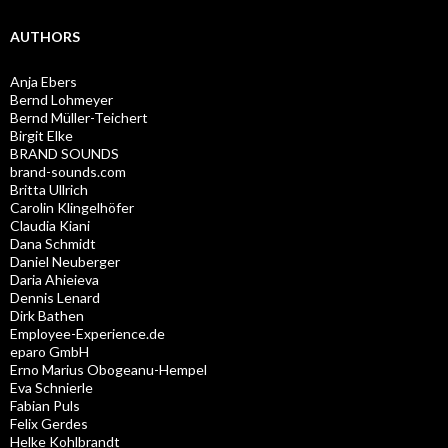
AUTHORS
Anja Ebers
Bernd Lohmeyer
Bernd Müller-Teichert
Birgit Elke
BRAND SOUNDS
brand-sounds.com
Britta Ullrich
Carolin Klingelhöfer
Claudia Kiani
Dana Schmidt
Daniel Neuberger
Daria Ahieieva
Dennis Lenard
Dirk Bathen
Employee-Experience.de
eparo GmbH
Erno Marius Obogeanu-Hempel
Eva Schnierle
Fabian Puls
Felix Gerdes
Helke Kohlbrandt