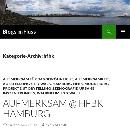
Suchen
Blogs im Fluss
ZUM
PRIMÄR
INHALT
MENÜ
SPRINGEN
Kategorie-Archiv: hfbk
AUFMERKSAM FÜR DAS GEWÖHNLICHE
,
AUFMERKSAMKEIT
,
AUSSTELLUNG
,
CITY WALK
,
HAMBURG
,
HFBK
,
MUNDSBURG
,
PROJEKTE
,
STORYTELLING
,
SZENOGRAFIE
,
URBANE
INSZENIERUNGEN
,
WAHRNEHMUNG
,
WALK
AUFMERKSAM @ HFBK
HAMBURG
10. FEBRUAR 2015
SVEN KLOMP