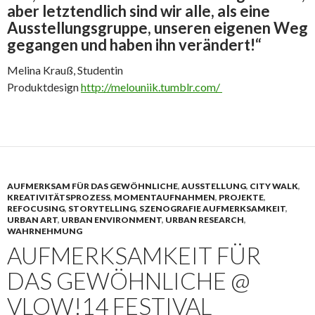
aber letztendlich sind wir alle, als eine
Ausstellungsgruppe, unseren eigenen Weg
gegangen und haben ihn verändert!“
Melina Krauß, Studentin
Produktdesign
http://melouniik.tumblr.com/
AUFMERKSAM FÜR DAS GEWÖHNLICHE
,
AUSSTELLUNG
,
CITY WALK
,
KREATIVITÄTSPROZESS
,
MOMENTAUFNAHMEN
,
PROJEKTE
,
REFOCUSING
,
STORYTELLING
,
SZENOGRAFIE AUFMERKSAMKEIT
,
URBAN ART
,
URBAN ENVIRONMENT
,
URBAN RESEARCH
,
WAHRNEHMUNG
AUFMERKSAMKEIT FÜR
DAS GEWÖHNLICHE @
VLOW!14 FESTIVAL