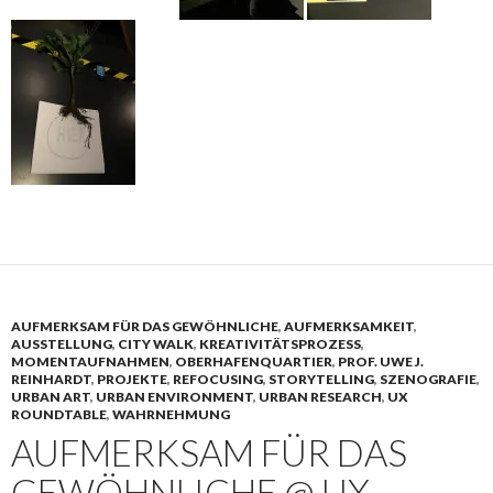
AUFMERKSAM FÜR DAS GEWÖHNLICHE
,
AUFMERKSAMKEIT
,
AUSSTELLUNG
,
CITY WALK
,
KREATIVITÄTSPROZESS
,
MOMENTAUFNAHMEN
,
OBERHAFENQUARTIER
,
PROF. UWE J.
REINHARDT
,
PROJEKTE
,
REFOCUSING
,
STORYTELLING
,
SZENOGRAFIE
,
URBAN ART
,
URBAN ENVIRONMENT
,
URBAN RESEARCH
,
UX
ROUNDTABLE
,
WAHRNEHMUNG
AUFMERKSAM FÜR DAS
GEWÖHNLICHE @ UX