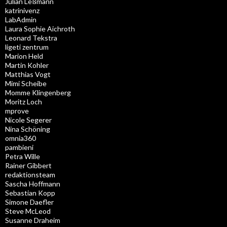
Julian Leßmann
katrinivenz
LabAdmin
Laura Sophie Aichroth
Leonard Tekstra
ligeti zentrum
Marion Held
Martin Kohler
Matthias Vogt
Mimi Scheibe
Momme Klingenberg
Moritz Loch
mprove
Nicole Segerer
Nina Schöning
omnia360
pambieni
Petra Wille
Rainer Gibbert
redaktionsteam
Sascha Hoffmann
Sebastian Kopp
Simone Daefler
Steve McLeod
Susanne Draheim