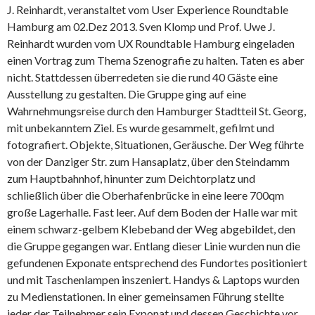
J. Reinhardt, veranstaltet vom User Experience Roundtable
Hamburg am 02.Dez 2013. Sven Klomp und Prof. Uwe J.
Reinhardt wurden vom UX Roundtable Hamburg eingeladen
einen Vortrag zum Thema Szenografie zu halten. Taten es aber
nicht. Stattdessen überredeten sie die rund 40 Gäste eine
Ausstellung zu gestalten. Die Gruppe ging auf eine
Wahrnehmungsreise durch den Hamburger Stadtteil St. Georg,
mit unbekanntem Ziel. Es wurde gesammelt, gefilmt und
fotografiert. Objekte, Situationen, Geräusche. Der Weg führte
von der Danziger Str. zum Hansaplatz, über den Steindamm
zum Hauptbahnhof, hinunter zum Deichtorplatz und
schließlich über die Oberhafenbrücke in eine leere 700qm
große Lagerhalle. Fast leer. Auf dem Boden der Halle war mit
einem schwarz-gelbem Klebeband der Weg abgebildet, den
die Gruppe gegangen war. Entlang dieser Linie wurden nun die
gefundenen Exponate entsprechend des Fundortes positioniert
und mit Taschenlampen inszeniert. Handys & Laptops wurden
zu Medienstationen. In einer gemeinsamen Führung stellte
jeder der Teilnehmer sein Exponat und dessen Geschichte vor.