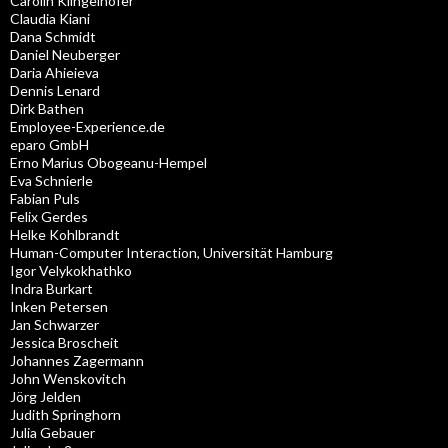
Carolin Klingelhöfer
Claudia Kiani
Dana Schmidt
Daniel Neuberger
Daria Ahieieva
Dennis Lenard
Dirk Bathen
Employee-Experience.de
eparo GmbH
Erno Marius Obogeanu-Hempel
Eva Schnierle
Fabian Puls
Felix Gerdes
Helke Kohlbrandt
Human-Computer Interaction, Universität Hamburg
Igor Velykokhathko
Indra Burkart
Inken Petersen
Jan Schwarzer
Jessica Broscheit
Johannes Zagermann
John Wenskovitch
Jörg Jelden
Judith Springhorn
Julia Gebauer