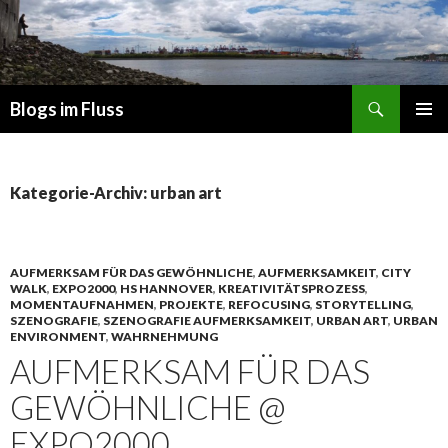
Suchen
Blogs im Fluss
ZUM
PRIMÄR
INHALT
MENÜ
SPRINGEN
Kategorie-Archiv: urban art
AUFMERKSAM FÜR DAS GEWÖHNLICHE
,
AUFMERKSAMKEIT
,
CITY
WALK
,
EXPO2000
,
HS HANNOVER
,
KREATIVITÄTSPROZESS
,
MOMENTAUFNAHMEN
,
PROJEKTE
,
REFOCUSING
,
STORYTELLING
,
SZENOGRAFIE
,
SZENOGRAFIE AUFMERKSAMKEIT
,
URBAN ART
,
URBAN
ENVIRONMENT
,
WAHRNEHMUNG
AUFMERKSAM FÜR DAS
GEWÖHNLICHE @
EXPO2000