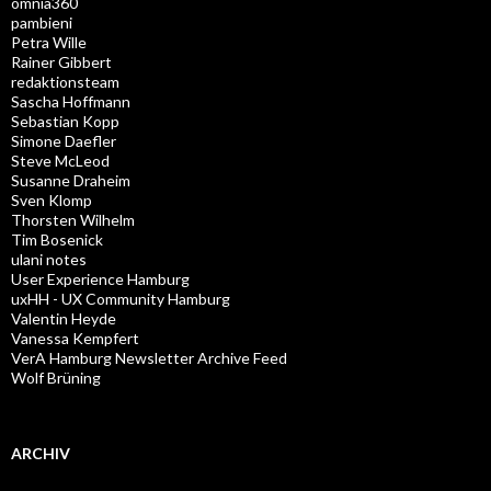
omnia360
pambieni
Petra Wille
Rainer Gibbert
redaktionsteam
Sascha Hoffmann
Sebastian Kopp
Simone Daefler
Steve McLeod
Susanne Draheim
Sven Klomp
Thorsten Wilhelm
Tim Bosenick
ulani notes
User Experience Hamburg
uxHH - UX Community Hamburg
Valentin Heyde
Vanessa Kempfert
VerA Hamburg Newsletter Archive Feed
Wolf Brüning
ARCHIV