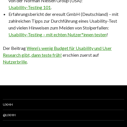
von der Norman Nielsen Group (USA):
Usability-Testing 101
.
Erfahrungsbericht der eresult GmbH (Deutschland) – mit
zahlreichen Tipps zur Durchführung eines Usability-Test
und vielen Hinweisen zum Meiden von Stolperfallen:
Usability-Testing – mit echten Nutzer*innen testen
!
Der Beitrag
Wenn‘s wenig Budget für Usability und User
Research gibt, dann teste früh!
erschien zuerst auf
Nutzerbrille
.
UXHH
@UXHH