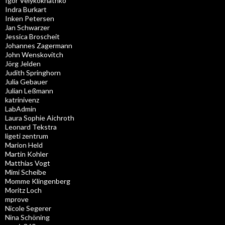
Igor Velykokhathko
Indra Burkart
Inken Petersen
Jan Schwarzer
Jessica Broscheit
Johannes Zagermann
John Wenskovitch
Jörg Jelden
Judith Springhorn
Julia Gebauer
Julian Leßmann
katrinivenz
LabAdmin
Laura Sophie Aichroth
Leonard Tekstra
ligeti zentrum
Marion Held
Martin Kohler
Matthias Vogt
Mimi Scheibe
Momme Klingenberg
Moritz Loch
mprove
Nicole Segerer
Nina Schöning