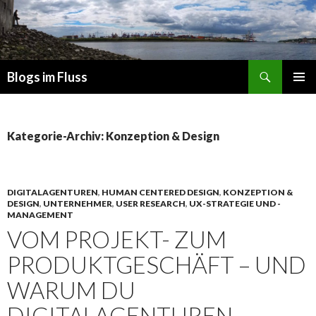
Suchen
Blogs im Fluss
ZUM
PRIMÄR
INHALT
MENÜ
SPRINGEN
Kategorie-Archiv: Konzeption & Design
DIGITALAGENTUREN
,
HUMAN CENTERED DESIGN
,
KONZEPTION &
DESIGN
,
UNTERNEHMER
,
USER RESEARCH
,
UX-STRATEGIE UND -
MANAGEMENT
VOM PROJEKT- ZUM
PRODUKTGESCHÄFT – UND
WARUM DU
DIGITALAGENTUREN