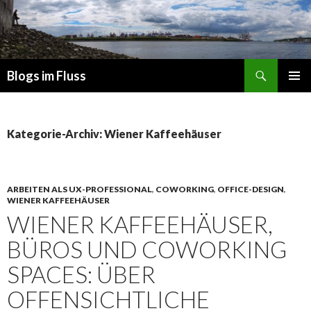
Suchen
Blogs im Fluss
ZUM
PRIMÄR
INHALT
MENÜ
SPRINGEN
Kategorie-Archiv: Wiener Kaffeehäuser
ARBEITEN ALS UX-PROFESSIONAL
,
COWORKING
,
OFFICE-DESIGN
,
WIENER KAFFEEHÄUSER
WIENER KAFFEEHÄUSER,
BÜROS UND COWORKING
SPACES: ÜBER
OFFENSICHTLICHE