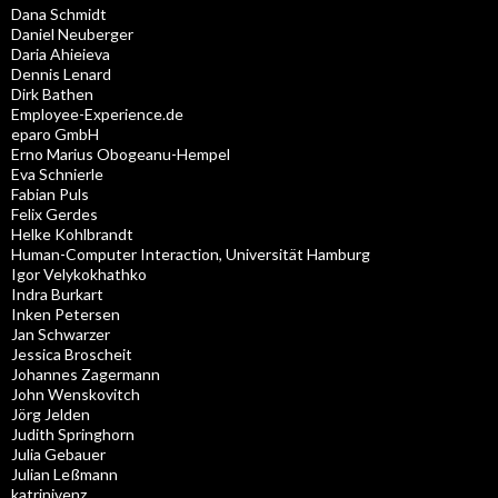
Dana Schmidt
Daniel Neuberger
Daria Ahieieva
Dennis Lenard
Dirk Bathen
Employee-Experience.de
eparo GmbH
Erno Marius Obogeanu-Hempel
Eva Schnierle
Fabian Puls
Felix Gerdes
Helke Kohlbrandt
Human-Computer Interaction, Universität Hamburg
Igor Velykokhathko
Indra Burkart
Inken Petersen
Jan Schwarzer
Jessica Broscheit
Johannes Zagermann
John Wenskovitch
Jörg Jelden
Judith Springhorn
Julia Gebauer
Julian Leßmann
katrinivenz