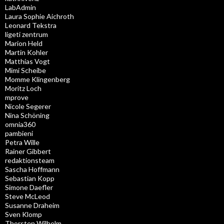
LabAdmin
Laura Sophie Aichroth
Leonard Tekstra
ligeti zentrum
Marion Held
Martin Kohler
Matthias Vogt
Mimi Scheibe
Momme Klingenberg
Moritz Loch
mprove
Nicole Segerer
Nina Schöning
omnia360
pambieni
Petra Wille
Rainer Gibbert
redaktionsteam
Sascha Hoffmann
Sebastian Kopp
Simone Daefler
Steve McLeod
Susanne Draheim
Sven Klomp
Thorsten Wilhelm