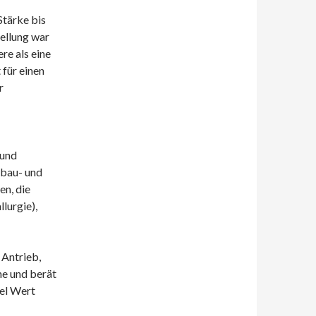
Stärke bis
tellung war
re als eine
 für einen
r
und
fbau- und
n, die
lurgie),
 Antrieb,
he und berät
iel Wert