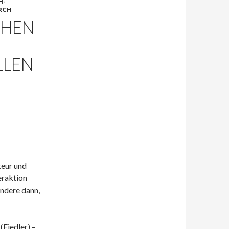
H-
ARCH
CHEN
LLEN
teur und
eraktion
ndere dann,
Fiedler) –