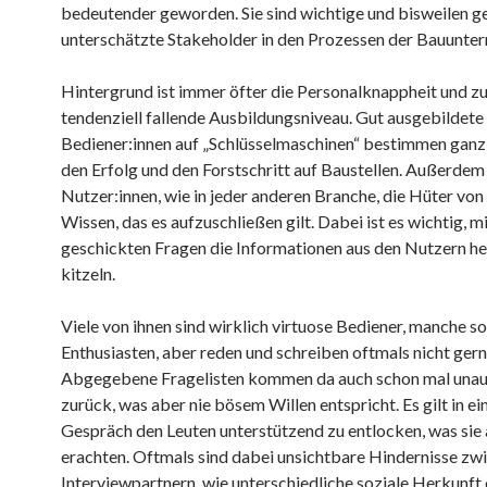
bedeutender geworden. Sie sind wichtige und bisweilen ge
unterschätzte Stakeholder in den Prozessen der Bauunte
Hintergrund ist immer öfter die Personalknappheit und zu
tendenziell fallende Ausbildungsniveau. Gut ausgebildete
Bediener:innen auf „Schlüsselmaschinen“ bestimmen ganz
den Erfolg und den Forstschritt auf Baustellen. Außerdem 
Nutzer:innen, wie in jeder anderen Branche, die Hüter vo
Wissen, das es aufzuschließen gilt. Dabei ist es wichtig, m
geschickten Fragen die Informationen aus den Nutzern he
kitzeln.
Viele von ihnen sind wirklich virtuose Bediener, manche s
Enthusiasten, aber reden und schreiben oftmals nicht gern
Abgegebene Fragelisten kommen da auch schon mal unau
zurück, was aber nie bösem Willen entspricht. Es gilt in e
Gespräch den Leuten unterstützend zu entlocken, was sie 
erachten. Oftmals sind dabei unsichtbare Hindernisse zw
Interviewpartnern, wie unterschiedliche soziale Herkunft