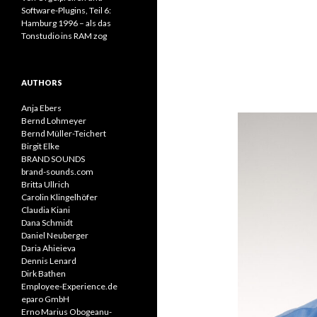
Software-Plugins, Teil 6:
Hamburg 1996 – als das
Tonstudio ins RAM zog
AUTHORS
Anja Ebers
Bernd Lohmeyer
Bernd Müller-Teichert
Birgit Elke
BRAND SOUNDS
brand-sounds.com
Britta Ullrich
Carolin Klingelhöfer
Claudia Kiani
Dana Schmidt
Daniel Neuberger
Daria Ahieieva
Dennis Lenard
Dirk Bathen
Employee-Experience.de
eparo GmbH
Erno Marius Obogeanu-