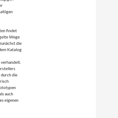
er
altigen
en findet
egelte Wege
zunächst die
 dem Katalog
verhandelt.
rstellers
 durch die
risch
rototypen
als auch
es eigenen