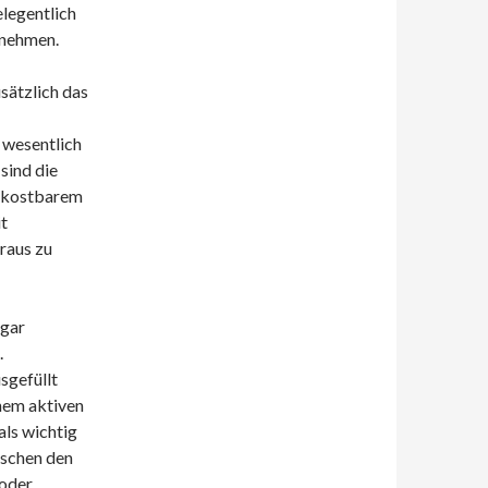
legentlich
rnehmen.
sätzlich das
 wesentlich
sind die
n kostbarem
it
raus zu
ogar
.
sgefüllt
inem aktiven
als wichtig
ischen den
 oder