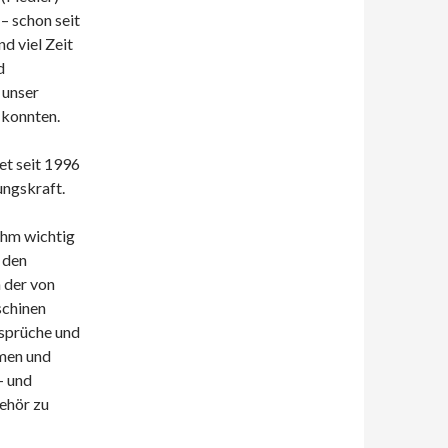
e
– schon seit
d viel Zeit
d
 unser
konnten.
et seit 1996
ungskraft.
ihm wichtig
 den
 der von
schinen
nsprüche und
men und
- und
ehör zu