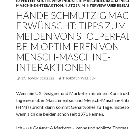
EXPERTEN IM INTERVIEW
,
INDUSTRIE
,
MASCHINENBAU
,
MENSC
MASCHINE-INTERAKTION
,
NUTZER IM INTERVIEW
,
USER RESE
HÄNDE SCHMUTZIG MA
ERWÜNSCHT: TIPPS ZUM
MEIDEN VON STOLPERFA
BEIM OPTIMIEREN VON
MENSCH-MASCHINE-
INTERAKTIONEN
17. NOVEMBER 2022
THORSTEN WILHELM
Wenn ein UX Designer und Marketer mit einem Konstruk
Ingenieur über Maschinenbau und Mensch-Maschine-Int
(HMI) spricht, dann kommt Gehaltvolles zu Tage. Insbeso
wenn sich die beiden schon seit 1971 kennen.
Ich –
UX Designer & Marketer
– kenne und schätze Thomas (