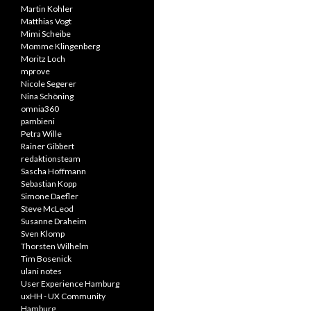
Martin Kohler
Matthias Vogt
Mimi Scheibe
Momme Klingenberg
Moritz Loch
mprove
Nicole Segerer
Nina Schöning
omnia360
pambieni
Petra Wille
Rainer Gibbert
redaktionsteam
Sascha Hoffmann
Sebastian Kopp
Simone Daefler
Steve McLeod
Susanne Draheim
Sven Klomp
Thorsten Wilhelm
Tim Bosenick
ulani notes
User Experience Hamburg
uxHH - UX Community
Hamburg