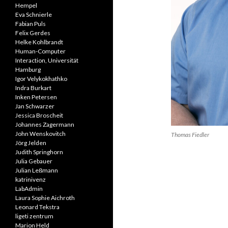
Hempel
Eva Schnierle
Fabian Puls
Felix Gerdes
Helke Kohlbrandt
Human-Computer
Interaction, Universität
Hamburg
Igor Velykokhathko
Indra Burkart
Inken Petersen
Jan Schwarzer
Jessica Broscheit
Johannes Zagermann
John Wenskovitch
Thomas Fiedler
Jörg Jelden
Judith Springhorn
Julia Gebauer
Julian Leßmann
katrinivenz
LabAdmin
Laura Sophie Aichroth
Leonard Tekstra
ligeti zentrum
Marion Held