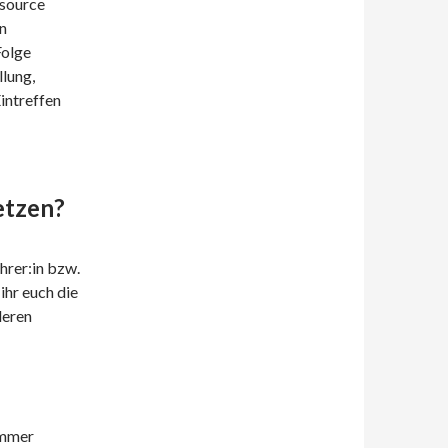
esource
en
Folge
llung,
Eintreffen
etzen?
hrer:in bzw.
ihr euch die
deren
immer