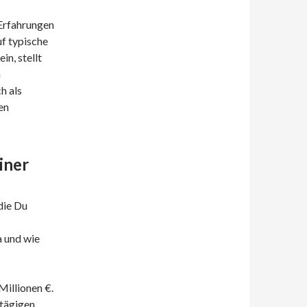
 Erfahrungen
uf typische
in, stellt
n
h als
en
iner
die Du
a und wie
Millionen €.
rtägigen