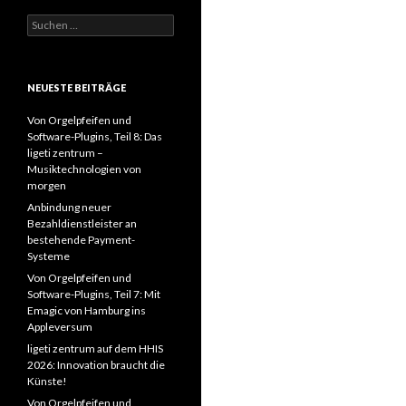
Suchen
nach:
NEUESTE BEITRÄGE
Von Orgelpfeifen und
Software-Plugins, Teil 8: Das
ligeti zentrum –
Musiktechnologien von
morgen
Anbindung neuer
Bezahldienstleister an
bestehende Payment-
Systeme
Von Orgelpfeifen und
Software-Plugins, Teil 7: Mit
Emagic von Hamburg ins
Appleversum
ligeti zentrum auf dem HHIS
2026: Innovation braucht die
Künste!
Von Orgelpfeifen und