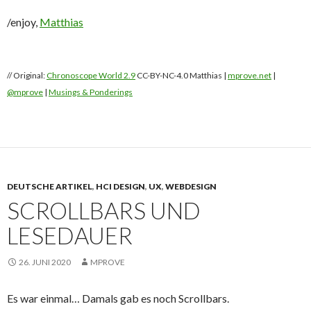
/enjoy,
Matthias
// Original:
Chronoscope World 2.9
CC-BY-NC-4.0 Matthias |
mprove.net
|
@mprove
|
Musings & Ponderings
DEUTSCHE ARTIKEL
,
HCI DESIGN
,
UX
,
WEBDESIGN
SCROLLBARS UND
LESEDAUER
26. JUNI 2020
MPROVE
Es war einmal… Damals gab es noch Scrollbars.