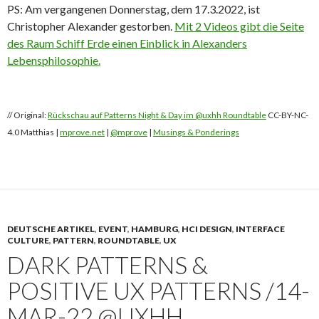
PS: Am vergangenen Donnerstag, dem 17.3.2022, ist
Christopher Alexander gestorben.
Mit 2 Videos gibt die Seite
des Raum Schiff Erde einen Einblick in Alexanders
Lebensphilosophie.
// Original:
Rückschau auf Patterns Night & Day im @uxhh Roundtable
CC-BY-NC-
4.0 Matthias |
mprove.net
|
@mprove
|
Musings & Ponderings
DEUTSCHE ARTIKEL
,
EVENT
,
HAMBURG
,
HCI DESIGN
,
INTERFACE
CULTURE
,
PATTERN
,
ROUNDTABLE
,
UX
DARK PATTERNS &
POSITIVE UX PATTERNS /14-
MAR-22 @UXHH