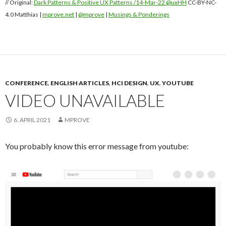
// Original:
Dark Patterns & Positive UX Patterns /14-Mar-22 @uxHH
CC-BY-NC-
4.0 Matthias |
mprove.net
|
@mprove
|
Musings & Ponderings
CONFERENCE
,
ENGLISH ARTICLES
,
HCI DESIGN
,
UX
,
YOUTUBE
VIDEO UNAVAILABLE
6. APRIL 2021
MPROVE
You probably know this error message from youtube: