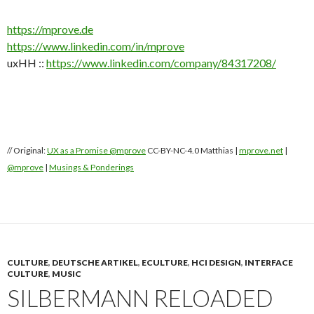
https://mprove.de
https://www.linkedin.com/in/mprove
uxHH ::
https://www.linkedin.com/company/84317208/
// Original:
UX as a Promise @mprove
CC-BY-NC-4.0 Matthias |
mprove.net
|
@mprove
|
Musings & Ponderings
CULTURE
,
DEUTSCHE ARTIKEL
,
ECULTURE
,
HCI DESIGN
,
INTERFACE
CULTURE
,
MUSIC
SILBERMANN RELOADED