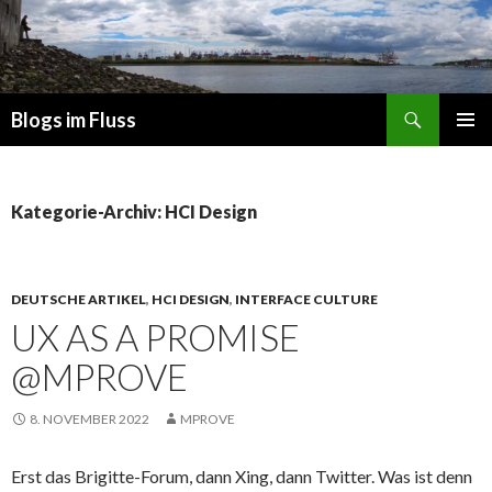
Suchen
Blogs im Fluss
ZUM
PRIMÄR
INHALT
MENÜ
SPRINGEN
Kategorie-Archiv: HCI Design
DEUTSCHE ARTIKEL
,
HCI DESIGN
,
INTERFACE CULTURE
UX AS A PROMISE
@MPROVE
8. NOVEMBER 2022
MPROVE
Erst das Brigitte-Forum, dann Xing, dann Twitter. Was ist denn