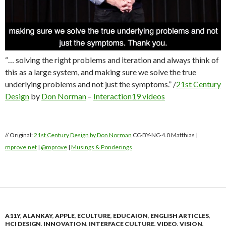
“… solving the right problems and iteration and always think of
this as a large system, and making sure we solve the true
underlying problems and not just the symptoms.” /
21st Century
Design
by
Don Norman
–
Interaction19 videos
// Original:
21st Century Design by Don Norman
CC-BY-NC-4.0 Matthias |
mprove.net
|
@mprove
|
Musings & Ponderings
A11Y
,
ALANKAY
,
APPLE
,
ECULTURE
,
EDUCAION
,
ENGLISH ARTICLES
,
HCI DESIGN
,
INNOVATION
,
INTERFACE CULTURE
,
VIDEO
,
VISION
,