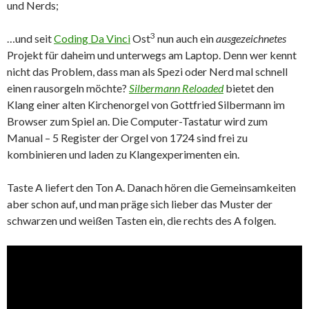
und Nerds;
3
…und seit
Coding Da Vinci
Ost
nun auch ein
ausgezeichnetes
Projekt für daheim und unterwegs am Laptop. Denn wer kennt
nicht das Problem, dass man als Spezi oder Nerd mal schnell
einen rausorgeln möchte?
Silbermann Reloaded
bietet den
Klang einer alten Kirchenorgel von Gottfried Silbermann im
Browser zum Spiel an. Die Computer-Tastatur wird zum
Manual – 5 Register der Orgel von 1724 sind frei zu
kombinieren und laden zu Klangexperimenten ein.
Taste A liefert den Ton A. Danach hören die Gemeinsamkeiten
aber schon auf, und man präge sich lieber das Muster der
schwarzen und weißen Tasten ein, die rechts des A folgen.