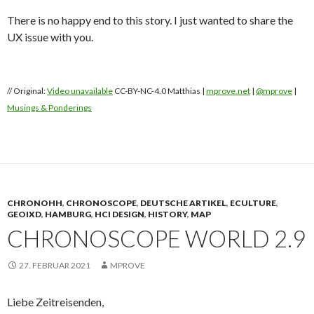
There is no happy end to this story. I just wanted to share the
UX issue with you.
// Original:
Video unavailable
CC-BY-NC-4.0 Matthias |
mprove.net
|
@mprove
|
Musings & Ponderings
CHRONOHH
,
CHRONOSCOPE
,
DEUTSCHE ARTIKEL
,
ECULTURE
,
GEOIXD
,
HAMBURG
,
HCI DESIGN
,
HISTORY
,
MAP
CHRONOSCOPE WORLD 2.9
27. FEBRUAR 2021
MPROVE
Liebe Zeitreisenden,