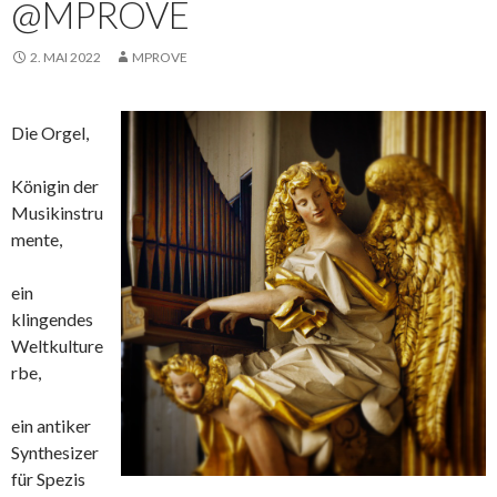
@MPROVE
2. MAI 2022
MPROVE
Die Orgel,
Königin der
Musikinstru
mente,
ein
klingendes
Weltkulture
rbe,
ein antiker
Synthesizer
für Spezis