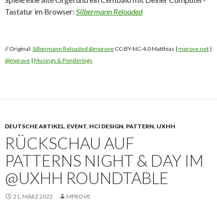
Tastatur im Browser:
Silbermann Reloaded
// Original:
Silbermann Reloaded @mprove
CC-BY-NC-4.0 Matthias |
mprove.net
|
@mprove
|
Musings & Ponderings
DEUTSCHE ARTIKEL
,
EVENT
,
HCI DESIGN
,
PATTERN
,
UXHH
RÜCKSCHAU AUF
PATTERNS NIGHT & DAY IM
@UXHH ROUNDTABLE
21. MÄRZ 2022
MPROVE