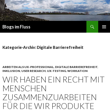
Suchen
Blogs im Fluss
ZUM
PRIMÄR
INHALT
MENÜ
SPRINGEN
Kategorie-Archiv: Digitale Barrierefreiheit
ARBEITEN ALS UX-PROFESSIONAL
,
DIGITALE BARRIEREFREIHEIT
,
INKLUSION
,
USER RESEARCH
,
UX-TESTING
,
WORKATION
WIR HABEN EIN RECHT MIT
MENSCHEN
ZUSAMMENZUARBEITEN
FÜR DIE WIR PRODUKTE