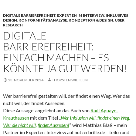
DIGITALE BARRIEREFREIHEIT
,
EXPERTEN IM INTERVIEW
,
INKLUSIVES
DESIGN
,
KONFORMITÄTSANALYSE
,
KONZEPTION & DESIGN
,
USER
RESEARCH
DIGITALE
BARRIEREFREIHEIT:
EINFACH MACHEN – ES
KÖNNTE JA GUT WERDEN!
23. NOVEMBER 2024
THORSTEN WILHELM
Wer barrierefrei gestalten will, der findet einen Weg. Wer das
nicht will, der findet Ausreden.
Diese Aussage, angelehnt an das Buch von
Raúl Aguayo-
Krauthausen
mit dem Titel „
Wer Inklusion will, findet einen Weg.
Wer sie nicht will, findet Ausreden!
“, wird Matthias Blaß – mein
Partner im Experten-Interview auf nutzerbrille.de – teilen und