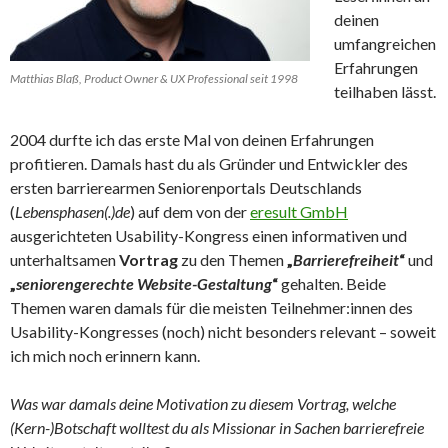
deinen
umfangreichen
Erfahrungen
Matthias Blaß, Product Owner & UX Professional seit 1998
teilhaben lässt.
2004 durfte ich das erste Mal von deinen Erfahrungen
profitieren. Damals hast du als Gründer und Entwickler des
ersten barrierearmen Seniorenportals Deutschlands
(
Lebensphasen(.)de
) auf dem von der
eresult GmbH
ausgerichteten Usability-Kongress einen informativen und
unterhaltsamen
Vortrag
zu den Themen
„
Barrierefreiheit
“
und
„
seniorengerechte Website-Gestaltung
“
gehalten. Beide
Themen waren damals für die meisten Teilnehmer:innen des
Usability-Kongresses (noch) nicht besonders relevant – soweit
ich mich noch erinnern kann.
Was war damals deine Motivation zu diesem Vortrag, welche
(Kern-)Botschaft wolltest du als Missionar in Sachen barrierefreie