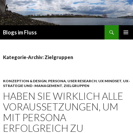
Suchen
Blogs im Fluss
ZUM
PRIMÄR
INHALT
MENÜ
SPRINGEN
Kategorie-Archiv: Zielgruppen
KONZEPTION & DESIGN
,
PERSONA
,
USER RESEARCH
,
UX MINDSET
,
UX-
STRATEGIE UND -MANAGEMENT
,
ZIELGRUPPEN
HABEN SIE WIRKLICH ALLE
VORAUSSETZUNGEN, UM
MIT PERSONA
ERFOLGREICH ZU