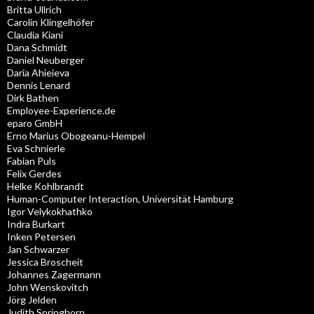
Britta Ullrich
Carolin Klingelhöfer
Claudia Kiani
Dana Schmidt
Daniel Neuberger
Daria Ahieieva
Dennis Lenard
Dirk Bathen
Employee-Experience.de
eparo GmbH
Erno Marius Obogeanu-Hempel
Eva Schnierle
Fabian Puls
Felix Gerdes
Helke Kohlbrandt
Human-Computer Interaction, Universität Hamburg
Igor Velykokhathko
Indra Burkart
Inken Petersen
Jan Schwarzer
Jessica Broscheit
Johannes Zagermann
John Wenskovitch
Jörg Jelden
Judith Springhorn