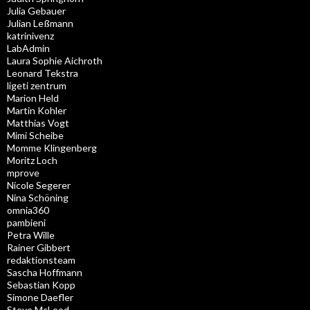
Julia Gebauer
Julian Leßmann
katrinivenz
LabAdmin
Laura Sophie Aichroth
Leonard Tekstra
ligeti zentrum
Marion Held
Martin Kohler
Matthias Vogt
Mimi Scheibe
Momme Klingenberg
Moritz Loch
mprove
Nicole Segerer
Nina Schöning
omnia360
pambieni
Petra Wille
Rainer Gibbert
redaktionsteam
Sascha Hoffmann
Sebastian Kopp
Simone Daefler
Steve McLeod