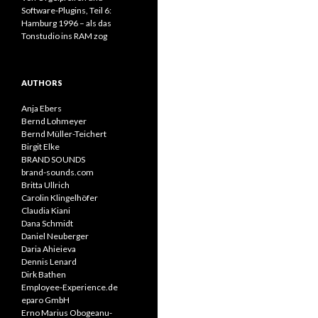
Software-Plugins, Teil 6:
Hamburg 1996 – als das
Tonstudio ins RAM zog
AUTHORS
Anja Ebers
Bernd Lohmeyer
Bernd Müller-Teichert
Birgit Elke
BRAND SOUNDS
brand-sounds.com
Britta Ullrich
Carolin Klingelhöfer
Claudia Kiani
Dana Schmidt
Daniel Neuberger
Daria Ahieieva
Dennis Lenard
Dirk Bathen
Employee-Experience.de
eparo GmbH
Erno Marius Obogeanu-