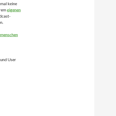
 mal keine
erem
eigenen
dcast-
n.
tmenschen
 und User