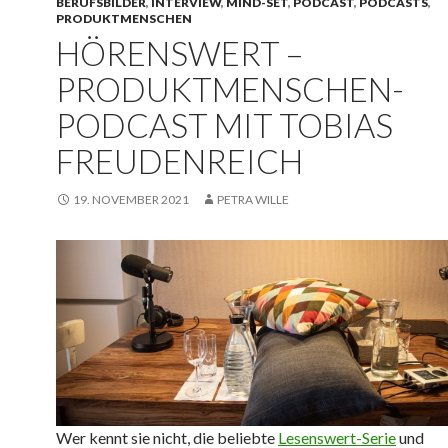
BERUFSBILDER
,
INTERVIEW
,
MIND-SET
,
PODCAST
,
PODCASTS
,
PRODUKTMENSCHEN
HÖRENSWERT –
PRODUKTMENSCHEN-
PODCAST MIT TOBIAS
FREUDENREICH
19. NOVEMBER 2021
PETRA WILLE
Wer kennt sie nicht, die beliebte
Lesenswert-Serie
und