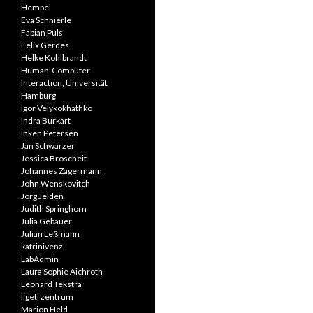
Hempel
Eva Schnierle
Fabian Puls
Felix Gerdes
Helke Kohlbrandt
Human-Computer
Interaction, Universität
Hamburg
Igor Velykokhathko
Indra Burkart
Inken Petersen
Jan Schwarzer
Jessica Broscheit
Johannes Zagermann
John Wenskovitch
Jörg Jelden
Judith Springhorn
Julia Gebauer
Julian Leßmann
katrinivenz
LabAdmin
Laura Sophie Aichroth
Leonard Tekstra
ligeti zentrum
Marion Held