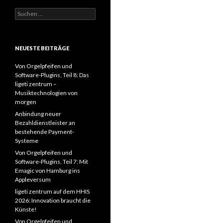
Suchen
nach:
NEUESTE BEITRÄGE
Von Orgelpfeifen und
Software-Plugins, Teil 8: Das
ligeti zentrum –
Musiktechnologien von
morgen
Anbindung neuer
Bezahldienstleister an
bestehende Payment-
Systeme
Von Orgelpfeifen und
Software-Plugins, Teil 7: Mit
Emagic von Hamburg ins
Appleversum
ligeti zentrum auf dem HHIS
2026: Innovation braucht die
Künste!
Von Orgelpfeifen und