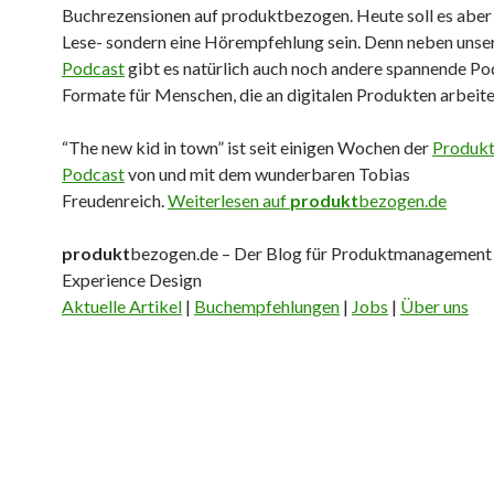
Buchrezensionen auf produktbezogen. Heute soll es aber
Lese- sondern eine Hörempfehlung sein. Denn neben uns
Podcast
gibt es natürlich auch noch andere spannende Po
Formate für Menschen, die an digitalen Produkten arbeite
“The new kid in town” ist seit einigen Wochen der
Produk
Podcast
von und mit dem wunderbaren Tobias
Freudenreich.
Weiterlesen auf
produkt
bezogen.de
produkt
bezogen.de – Der Blog für Produktmanagement
Experience Design
Aktuelle Artikel
|
Buchempfehlungen
|
Jobs
|
Über uns