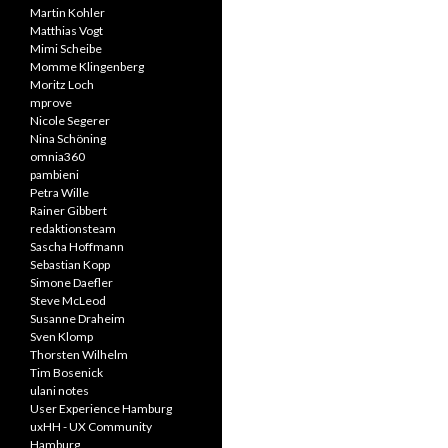
Martin Kohler
Matthias Vogt
Mimi Scheibe
Momme Klingenberg
Moritz Loch
mprove
Nicole Segerer
Nina Schöning
omnia360
pambieni
Petra Wille
Rainer Gibbert
redaktionsteam
Sascha Hoffmann
Sebastian Kopp
Simone Daefler
Steve McLeod
Susanne Draheim
Sven Klomp
Thorsten Wilhelm
Tim Bosenick
ulani notes
User Experience Hamburg
uxHH - UX Community
Hamburg