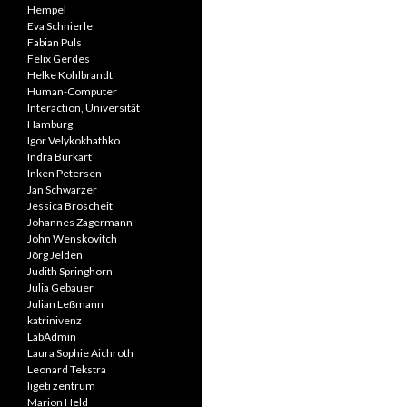
Hempel
Eva Schnierle
Fabian Puls
Felix Gerdes
Helke Kohlbrandt
Human-Computer
Interaction, Universität
Hamburg
Igor Velykokhathko
Indra Burkart
Inken Petersen
Jan Schwarzer
Jessica Broscheit
Johannes Zagermann
John Wenskovitch
Jörg Jelden
Judith Springhorn
Julia Gebauer
Julian Leßmann
katrinivenz
LabAdmin
Laura Sophie Aichroth
Leonard Tekstra
ligeti zentrum
Marion Held