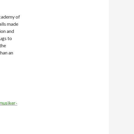
academy of
alls made
tion and
ugs to
the
than an
musiker-