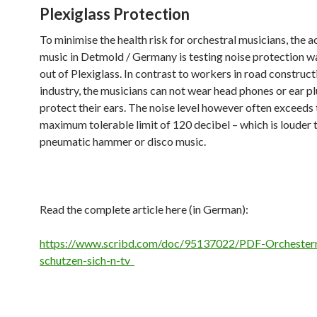
Plexiglass Protection
To minimise the health risk for orchestral musicians, the 
music in Detmold / Germany is testing noise protection w
out of Plexiglass. In contrast to workers in road construc
industry, the musicians can not wear head phones or ear pl
protect their ears. The noise level however often exceeds 
maximum tolerable limit of 120 decibel – which is louder 
pneumatic hammer or disco music.
Read the complete article here (in German):
https://www.scribd.com/doc/95137022/PDF-Orchester
schutzen-sich-n-tv