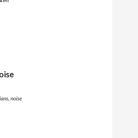
 PIT
oise
ians, noise