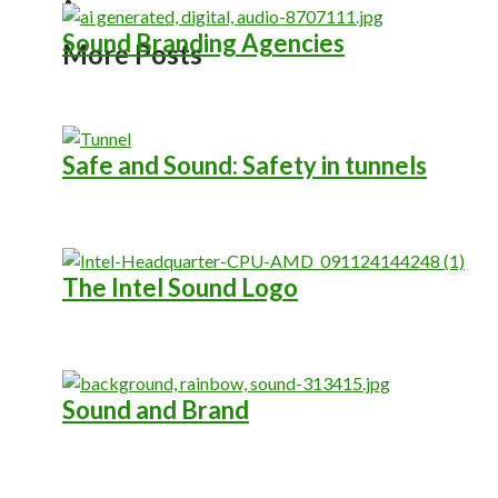
Sound Branding Agencies
More Posts
Safe and Sound: Safety in tunnels
The Intel Sound Logo
Sound and Brand