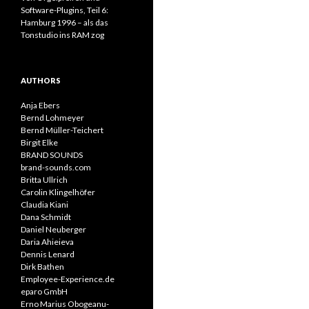
Software-Plugins, Teil 6:
Hamburg 1996 – als das
Tonstudio ins RAM zog
AUTHORS
Anja Ebers
Bernd Lohmeyer
Bernd Müller-Teichert
Birgit Elke
BRAND SOUNDS
brand-sounds.com
Britta Ullrich
Carolin Klingelhöfer
Claudia Kiani
Dana Schmidt
Daniel Neuberger
Daria Ahieieva
Dennis Lenard
Dirk Bathen
Employee-Experience.de
eparo GmbH
Erno Marius Obogeanu-