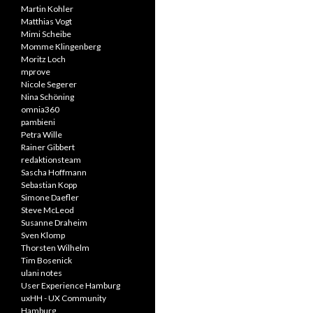
Martin Kohler
Matthias Vogt
Mimi Scheibe
Momme Klingenberg
Moritz Loch
mprove
Nicole Segerer
Nina Schöning
omnia360
pambieni
Petra Wille
Rainer Gibbert
redaktionsteam
Sascha Hoffmann
Sebastian Kopp
Simone Daefler
Steve McLeod
Susanne Draheim
Sven Klomp
Thorsten Wilhelm
Tim Bosenick
ulani notes
User Experience Hamburg
uxHH - UX Community
Hamburg