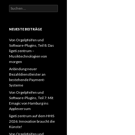
Suchen
nach:
NEUESTE BEITRÄGE
Von Orgelpfeifen und
Software-Plugins, Teil 8: Das
ligeti zentrum –
Musiktechnologien von
morgen
Anbindung neuer
Bezahldienstleister an
bestehende Payment-
Systeme
Von Orgelpfeifen und
Software-Plugins, Teil 7: Mit
Emagic von Hamburg ins
Appleversum
ligeti zentrum auf dem HHIS
2026: Innovation braucht die
Künste!
Von Orgelpfeifen und