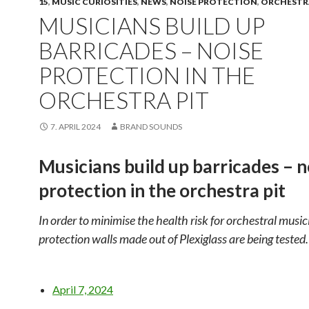
15
,
MUSIC CURIOSITIES
,
NEWS
,
NOISE PROTECTION
,
ORCHESTRA
MUSICIANS BUILD UP
BARRICADES – NOISE
PROTECTION IN THE
ORCHESTRA PIT
7. APRIL 2024
BRAND SOUNDS
Musicians build up barricades – n
protection in the orchestra pit
In order to minimise the health risk for orchestral music
protection walls made out of Plexiglass are being tested.
April 7, 2024