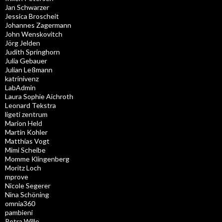
Jan Schwarzer
Jessica Broscheit
Johannes Zagermann
John Wenskovitch
Jörg Jelden
Judith Springhorn
Julia Gebauer
Julian Leßmann
katrinivenz
LabAdmin
Laura Sophie Aichroth
Leonard Tekstra
ligeti zentrum
Marion Held
Martin Kohler
Matthias Vogt
Mimi Scheibe
Momme Klingenberg
Moritz Loch
mprove
Nicole Segerer
Nina Schöning
omnia360
pambieni
Petra Wille