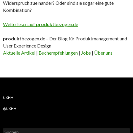
Widerspruch zueinander? Oder sind sie sogar eine gute
Kombination?
Weiterlesen auf
produkt
bezogen.de
produkt
bezogen.de – Der Blog für Produktmanagement und
User Experience Design
Aktuelle Artikel
|
Buchempfehlungen
|
Jobs
|
Über uns
UXHH
@UXHH
Suchen