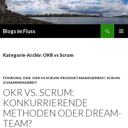
Suchen
Blogs im Fluss
ZUM
PRIMÄR
INHALT
MENÜ
SPRINGEN
Kategorie-Archiv: OKR vs Scrum
FÜHRUNG
,
OKR
,
OKR VS SCRUM
,
PRODUKTMANAGEMENT
,
SCRUM
,
ZUSAMMENARBEIT
OKR VS. SCRUM:
KONKURRIERENDE
METHODEN ODER DREAM-
TEAM?