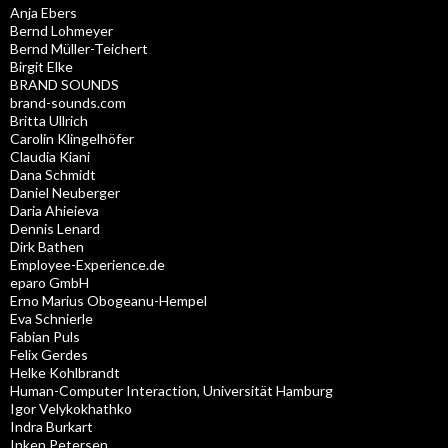
Anja Ebers
Bernd Lohmeyer
Bernd Müller-Teichert
Birgit Elke
BRAND SOUNDS
brand-sounds.com
Britta Ullrich
Carolin Klingelhöfer
Claudia Kiani
Dana Schmidt
Daniel Neuberger
Daria Ahieieva
Dennis Lenard
Dirk Bathen
Employee-Experience.de
eparo GmbH
Erno Marius Obogeanu-Hempel
Eva Schnierle
Fabian Puls
Felix Gerdes
Helke Kohlbrandt
Human-Computer Interaction, Universität Hamburg
Igor Velykokhathko
Indra Burkart
Inken Petersen