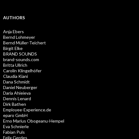
AUTHORS
Anja Ebers
Bernd Lohmeyer
Bernd Müller-Teichert
Birgit Elke
BRAND SOUNDS
brand-sounds.com
Britta Ullrich
Carolin Klingelhöfer
Claudia Kiani
Dana Schmidt
Daniel Neuberger
Daria Ahieieva
Dennis Lenard
Dirk Bathen
Employee-Experience.de
eparo GmbH
Erno Marius Obogeanu-Hempel
Eva Schnierle
Fabian Puls
Felix Gerdes