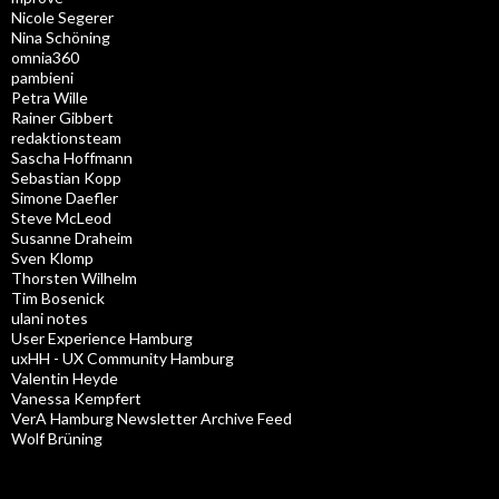
Nicole Segerer
Nina Schöning
omnia360
pambieni
Petra Wille
Rainer Gibbert
redaktionsteam
Sascha Hoffmann
Sebastian Kopp
Simone Daefler
Steve McLeod
Susanne Draheim
Sven Klomp
Thorsten Wilhelm
Tim Bosenick
ulani notes
User Experience Hamburg
uxHH - UX Community Hamburg
Valentin Heyde
Vanessa Kempfert
VerA Hamburg Newsletter Archive Feed
Wolf Brüning