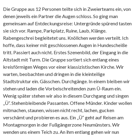
Die Gruppe aus 12 Personen teilte sich in Zweierteams ein, von
denen jeweils ein Partner die Augen schloss. So ging man
gemeinsam auf Entdeckungsreise: Untergründe spürend tasten
sie sich vor. Rampe, Parkplatz, Ruine, Laub, Klänge.
Rabengeschrei begleitetet uns. Knöllchen werden verteilt. Ich
hoffe, dass keiner mit geschlossenen Augen in Hundescheiße
tritt. Passiert auch nicht. Erstes Szenenbild, der Eingang in die
Altstadt mit Turm. Die Gruppe sortiert sich entlang eines
kreisförmigen Weges vor einer klassizistischen Kirche. Wir
warten, beobachten und dringen in die kleinteilige
Stadtstruktur ein. Gässchen. Durchgänge. In einem bleiben wir
stehen und laden die Vorbeischreitenden zum Ü-Raum ein.
Wenig später stehen wir also in diesem Durchgang und singen
„Ü“. Stehenbleibende Passanten. Offene Münder. Kinder wollen
mitmachen, staunen, wissen nicht recht, lachen, gucken
verschämt und probieren es aus. Ein „Ü“ geht auf Reisen am
Montagmorgen in der Fußgängerzone Neumünsters. Wir
wenden uns einem Teich zu. An ihm entlang gehen wir nun