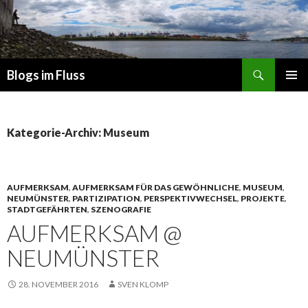
Suchen
Blogs im Fluss
ZUM
PRIMÄR
INHALT
MENÜ
SPRINGEN
Kategorie-Archiv: Museum
AUFMERKSAM
,
AUFMERKSAM FÜR DAS GEWÖHNLICHE
,
MUSEUM
,
NEUMÜNSTER
,
PARTIZIPATION
,
PERSPEKTIVWECHSEL
,
PROJEKTE
,
STADTGEFÄHRTEN
,
SZENOGRAFIE
AUFMERKSAM @
NEUMÜNSTER
28. NOVEMBER 2016
SVEN KLOMP