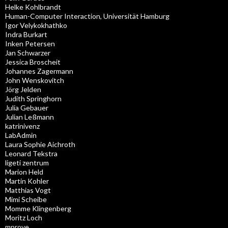
Helke Kohlbrandt
Human-Computer Interaction, Universität Hamburg
Igor Velykokhathko
Indra Burkart
Inken Petersen
Jan Schwarzer
Jessica Broscheit
Johannes Zagermann
John Wenskovitch
Jörg Jelden
Judith Springhorn
Julia Gebauer
Julian Leßmann
katrinivenz
LabAdmin
Laura Sophie Aichroth
Leonard Tekstra
ligeti zentrum
Marion Held
Martin Kohler
Matthias Vogt
Mimi Scheibe
Momme Klingenberg
Moritz Loch
mprove