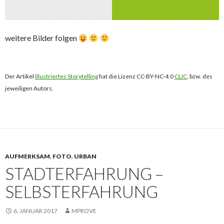
weitere Bilder folgen
Der Artikel
Illustriertes Storytelling
hat die Lizenz CC-BY-NC-4.0
CLIC
, bzw. des
jeweiligen Autors.
AUFMERKSAM
,
FOTO
,
URBAN
STADTERFAHRUNG –
SELBSTERFAHRUNG
6. JANUAR 2017
MPROVE