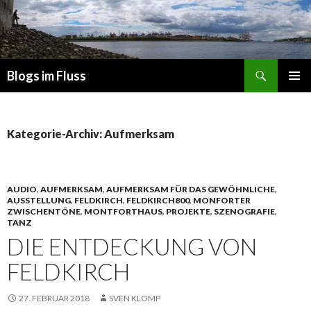
Suchen
Blogs im Fluss
ZUM
PRIMÄR
INHALT
MENÜ
SPRINGEN
Kategorie-Archiv: Aufmerksam
AUDIO
,
AUFMERKSAM
,
AUFMERKSAM FÜR DAS GEWÖHNLICHE
,
AUSSTELLUNG
,
FELDKIRCH
,
FELDKIRCH800
,
MONFORTER
ZWISCHENTÖNE
,
MONTFORTHAUS
,
PROJEKTE
,
SZENOGRAFIE
,
TANZ
DIE ENTDECKUNG VON
FELDKIRCH
27. FEBRUAR 2018
SVEN KLOMP