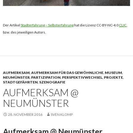
Der Artikel
Stadterfahrung – Selbsterfahrung
hat die Lizenz CC-BY-NC-4.0
CLIC
,
bzw. des jeweiligen Autors.
AUFMERKSAM
,
AUFMERKSAM FÜR DAS GEWÖHNLICHE
,
MUSEUM
,
NEUMÜNSTER
,
PARTIZIPATION
,
PERSPEKTIVWECHSEL
,
PROJEKTE
,
STADTGEFÄHRTEN
,
SZENOGRAFIE
AUFMERKSAM @
NEUMÜNSTER
28. NOVEMBER 2016
SVEN KLOMP
Aufmerksam @ Neumünster