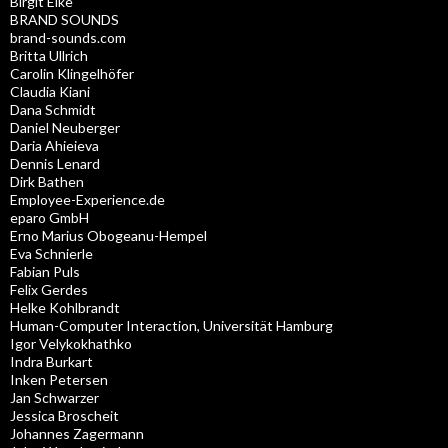
Birgit Elke
BRAND SOUNDS
brand-sounds.com
Britta Ullrich
Carolin Klingelhöfer
Claudia Kiani
Dana Schmidt
Daniel Neuberger
Daria Ahieieva
Dennis Lenard
Dirk Bathen
Employee-Experience.de
eparo GmbH
Erno Marius Obogeanu-Hempel
Eva Schnierle
Fabian Puls
Felix Gerdes
Helke Kohlbrandt
Human-Computer Interaction, Universität Hamburg
Igor Velykokhathko
Indra Burkart
Inken Petersen
Jan Schwarzer
Jessica Broscheit
Johannes Zagermann