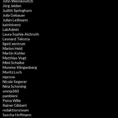
John Wenskovitch
Jörg Jelden
Judith Springhorn
Julia Gebauer
Julian Leßmann
katrinivenz
LabAdmin
Laura Sophie Aichroth
Leonard Tekstra
ligeti zentrum
Marion Held
Martin Kohler
Matthias Vogt
Mimi Scheibe
Momme Klingenberg
Moritz Loch
mprove
Nicole Segerer
Nina Schöning
omnia360
pambieni
Petra Wille
Rainer Gibbert
redaktionsteam
Sascha Hoffmann