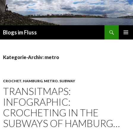
Suchen
Blogs im Fluss
ZUM
PRIMÄR
INHALT
MENÜ
SPRINGEN
Kategorie-Archiv: metro
CROCHET
,
HAMBURG
,
METRO
,
SUBWAY
TRANSITMAPS:
INFOGRAPHIC:
CROCHETING IN THE
SUBWAYS OF HAMBURG…