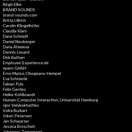
Birgit Elke
BRAND SOUNDS
brand-sounds.com
Britta Ullrich
Carolin Klingelhöfer
Claudia Kiani
Dana Schmidt
Daniel Neuberger
Daria Ahieieva
Dennis Lenard
Dirk Bathen
Employee-Experience.de
eparo GmbH
Erno Marius Obogeanu-Hempel
Eva Schnierle
Fabian Puls
Felix Gerdes
Helke Kohlbrandt
Human-Computer Interaction, Universität Hamburg
Igor Velykokhathko
Indra Burkart
Inken Petersen
Jan Schwarzer
Jessica Broscheit
Johannes Zagermann