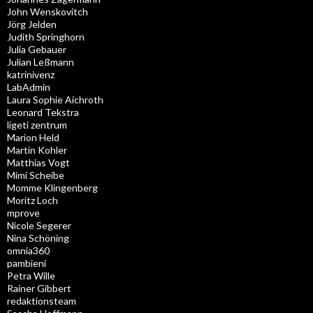
John Wenskovitch
Jörg Jelden
Judith Springhorn
Julia Gebauer
Julian Leßmann
katrinivenz
LabAdmin
Laura Sophie Aichroth
Leonard Tekstra
ligeti zentrum
Marion Held
Martin Kohler
Matthias Vogt
Mimi Scheibe
Momme Klingenberg
Moritz Loch
mprove
Nicole Segerer
Nina Schöning
omnia360
pambieni
Petra Wille
Rainer Gibbert
redaktionsteam