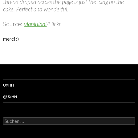
thread draped across the page is just the icing on the
cake. Perfect and wonderful.
Source:
ulaniulani
/Flickr
merci :)
UXHH
@UXHH
Suchen
nach: