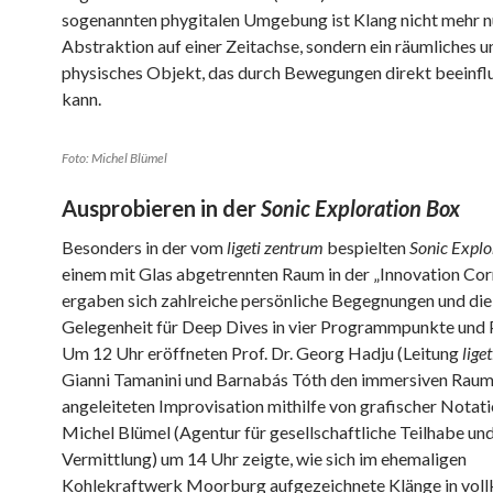
sogenannten phygitalen Umgebung ist Klang nicht mehr n
Abstraktion auf einer Zeitachse, sondern ein räumliches u
physisches Objekt, das durch Bewegungen direkt beeinfl
kann.
Foto: Michel Blümel
Ausprobieren in der
Sonic Exploration Box
Besonders in der vom
ligeti zentrum
bespielten
Sonic Explo
einem mit Glas abgetrennten Raum in der „Innovation Corn
ergaben sich zahlreiche persönliche Begegnungen und die
Gelegenheit für Deep Dives in vier Programmpunkte und 
Um 12 Uhr eröffneten Prof. Dr. Georg Hadju (Leitung
lige
Gianni Tamanini und Barnabás Tóth den immersiven Raum 
angeleiteten Improvisation mithilfe von grafischer Notati
Michel Blümel (Agentur für gesellschaftliche Teilhabe un
Vermittlung) um 14 Uhr zeigte, wie sich im ehemaligen
Kohlekraftwerk Moorburg aufgezeichnete Klänge in vo