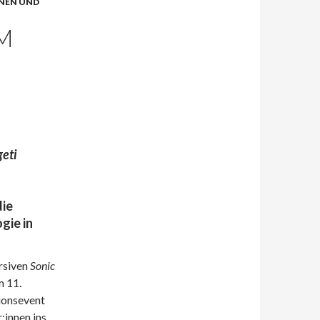
NEN UND
M
geti
d
die
gie in
rsiven
Sonic
m 11.
ionsevent
:innen ins