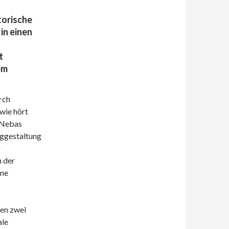
torische
 in einen
t
em
rch
wie hört
 Nebas
nggestaltung
r
n der
ine
nen zwei
ale