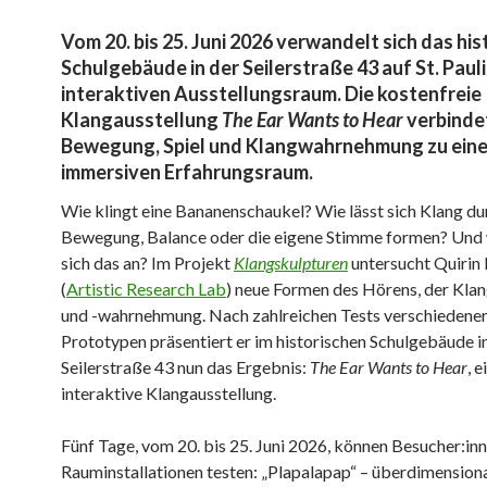
Vom 20. bis 25. Juni 2026 verwandelt sich das his
Schulgebäude in der Seilerstraße 43 auf St. Pauli
interaktiven Ausstellungsraum. Die kostenfreie
Klangausstellung
The Ear Wants to Hear
verbinde
Bewegung, Spiel und Klangwahrnehmung zu ein
immersiven Erfahrungsraum.
Wie klingt eine Bananenschaukel? Wie lässt sich Klang du
Bewegung, Balance oder die eigene Stimme formen? Und 
sich das an? Im Projekt
Klangskulpturen
untersucht Quirin
(
Artistic Research Lab
) neue Formen des Hörens, der Kla
und -wahrnehmung. Nach zahlreichen Tests verschiedene
Prototypen präsentiert er im historischen Schulgebäude i
Seilerstraße 43 nun das Ergebnis:
The Ear Wants to Hear
, e
interaktive Klangausstellung.
Fünf Tage, vom 20. bis 25. Juni 2026, können Besucher:in
Rauminstallationen testen: „Plapalapap“ – überdimension