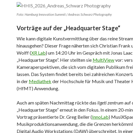
Foto: Hamburg Innovation Summit / Andreas Schwarz Photography
Vorträge auf der „Headquarter Stage“
Wie kann digitale Kunstvermittlung über das reine Strea
hinausgehen? Dieser Frage näherten sich Christian Frank 
Wolff (
XR Lab
) um 14:20 Uhr im Gespräch mit Jonas Laac
„Headquarter Stage“. Hier stellten sie
MultiView
vor: ver
Kameraperspektiven, die sich vom digitalen Publikum fre
lassen. Das System findet bereits bei zahlreichen Konze
in der
Mediathek
der Hochschule für Musik und Theater
(HfMT) Anwendung.
Auch am späten Nachmittag rückte das
ligeti zentrum
auf 
„Headquarter Stage“ erneut in den Fokus. In einem 20-min
Vortrag präsentierte Dr. Greg Beller (
InnoLab
) MusiXSpac
Musikproduktionsanwendung, die die Grenzen herkömml
Digital Audio Workstations (DAW) überschreitet. In einer