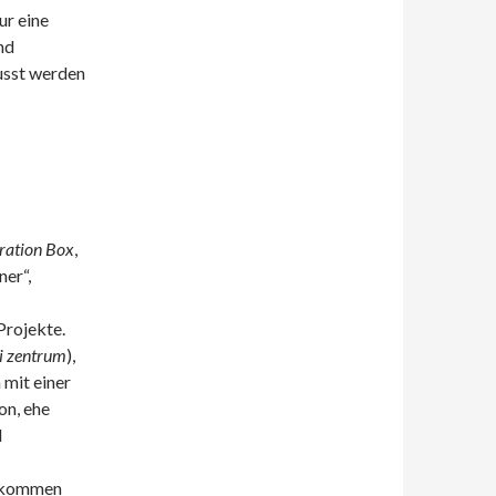
ur eine
nd
usst werden
ration Box
,
er“,
Projekte.
ti zentrum
),
mit einer
on, ehe
d
llkommen