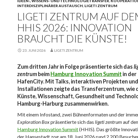
IDEEN-, WISSENS- UND TECHNOLOGIETRANSFER
,
KOOPERATIO
INTERDISZIPLINÄRER AUSTAUSCH
,
LIGETI ZENTRUM
LIGETI ZENTRUM AUF DE
HHIS 2026: INNOVATION
BRAUCHT DIE KÜNSTE!
23. JUNI 2026
LIGETI ZENTRUM
Zum dritten Jahr in Folge präsentierte sich das
li
zentrum
beim
Hamburg Innovation Summit
in der
HafenCity. Mit Talks, interaktiven Projekten un
Installationen zeigte das Transferzentrum, wie 
Künste, Wissenschaft, Gesundheit und Technolo
Hamburg-Harburg zusammenwirken.
Mit einem Infostand, zwei Bühnenformaten und der imme
Exploration Box
präsentierte sich das
ligeti zentrum
auf de
Hamburg Innovation Summit
(HHIS). Das größte Innovat
der Hansestadt zog am 18. Juni 2026 rund 2.200 Besucher