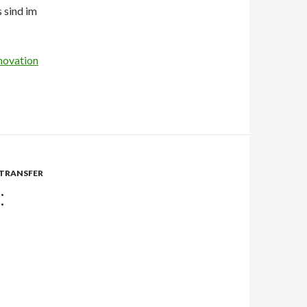
 sind im
novation
ETRANSFER
: