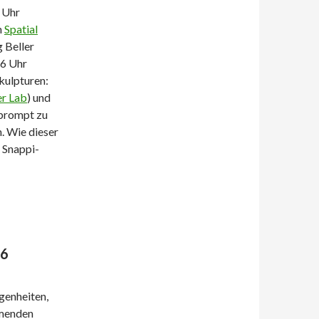
 Uhr
n
Spatial
g Beller
16 Uhr
kulpturen:
er Lab
) und
 prompt zu
. Wie dieser
 Snappi-
26
genheiten,
mmenden