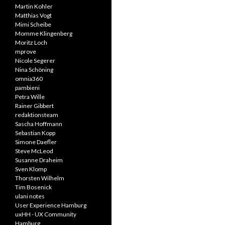
Martin Kohler
Matthias Vogt
Mimi Scheibe
Momme Klingenberg
Moritz Loch
mprove
Nicole Segerer
Nina Schöning
omnia360
pambieni
Petra Wille
Rainer Gibbert
redaktionsteam
Sascha Hoffmann
Sebastian Kopp
Simone Daefler
Steve McLeod
Susanne Draheim
Sven Klomp
Thorsten Wilhelm
Tim Bosenick
ulani notes
User Experience Hamburg
uxHH - UX Community
Hamburg