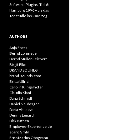
Software-Plugins, Teil 6:
Hamburg 1996 – als das
Tonstudio ins RAM zog
AUTHORS
Anja Ebers
Bernd Lohmeyer
Bernd Müller-Teichert
Birgit Elke
BRAND SOUNDS
brand-sounds.com
Britta Ullrich
Carolin Klingelhöfer
Claudia Kiani
Dana Schmidt
Daniel Neuberger
Daria Ahieieva
Dennis Lenard
Dirk Bathen
Employee-Experience.de
eparo GmbH
Erno Marius Obogeanu-