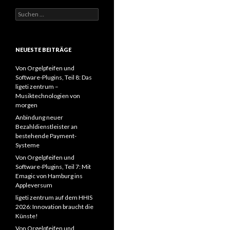
Suchen
nach:
NEUESTE BEITRÄGE
Von Orgelpfeifen und
Software-Plugins, Teil 8: Das
ligeti zentrum –
Musiktechnologien von
morgen
Anbindung neuer
Bezahldienstleister an
bestehende Payment-
Systeme
Von Orgelpfeifen und
Software-Plugins, Teil 7: Mit
Emagic von Hamburg ins
Appleversum
ligeti zentrum auf dem HHIS
2026: Innovation braucht die
Künste!
Von Orgelpfeifen und