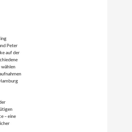
ming
und Peter
ke auf der
schiedene
i wählen
rtaufnahmen
 Hamburg
der
ütigen
e – eine
icher