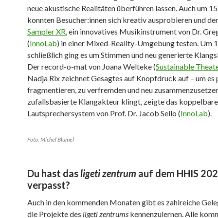
neue akustische Realitäten überführen lassen. Auch um 15
konnten Besucher:innen sich kreativ ausprobieren und de
Sampler XR
, ein innovatives Musikinstrument von Dr. Gre
(
InnoLab
) in einer Mixed-Reality-Umgebung testen. Um 
schließlich ging es um Stimmen und neu generierte Klangs
Der record-o-mat von Joana Welteke (
Sustainable Theat
Nadja Rix zeichnet Gesagtes auf Knopfdruck auf – um es
fragmentieren, zu verfremden und neu zusammenzusetzen
zufallsbasierte Klangakteur klingt, zeigte das koppelbare
Lautsprechersystem von Prof. Dr. Jacob Sello (
InnoLab
).
Foto: Michel Blümel
Du hast das
ligeti zentrum
auf dem HHIS 20
verpasst?
Auch in den kommenden Monaten gibt es zahlreiche Gele
die Projekte des
ligeti zentrums
kennenzulernen. Alle ko