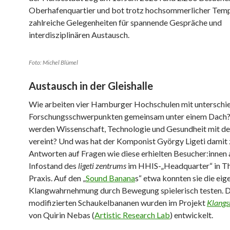
Oberhafenquartier und bot trotz hochsommerlicher Tem
zahlreiche Gelegenheiten für spannende Gespräche und
interdisziplinären Austausch.
Foto: Michel Blümel
Austausch in der Gleishalle
Wie arbeiten vier Hamburger Hochschulen mit unterschi
Forschungsschwerpunkten gemeinsam unter einem Dach
werden Wissenschaft, Technologie und Gesundheit mit d
vereint? Und was hat der Komponist György Ligeti damit 
Antworten auf Fragen wie diese erhielten Besucher:innen
Infostand des
ligeti zentrums
im HHIS-„Headquarter“ in Th
Praxis. Auf den „
Sound Banana
s“ etwa konnten sie die eig
Klangwahrnehmung durch Bewegung spielerisch testen. D
modifizierten Schaukelbananen wurden im Projekt
Klangs
von Quirin Nebas (
Artistic Research Lab
) entwickelt.