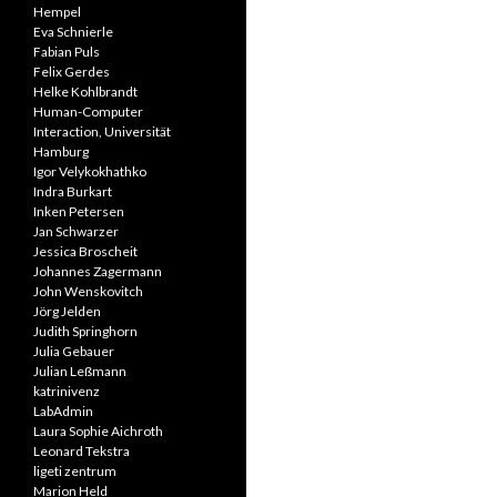
Hempel
Eva Schnierle
Fabian Puls
Felix Gerdes
Helke Kohlbrandt
Human-Computer
Interaction, Universität
Hamburg
Igor Velykokhathko
Indra Burkart
Inken Petersen
Jan Schwarzer
Jessica Broscheit
Johannes Zagermann
John Wenskovitch
Jörg Jelden
Judith Springhorn
Julia Gebauer
Julian Leßmann
katrinivenz
LabAdmin
Laura Sophie Aichroth
Leonard Tekstra
ligeti zentrum
Marion Held