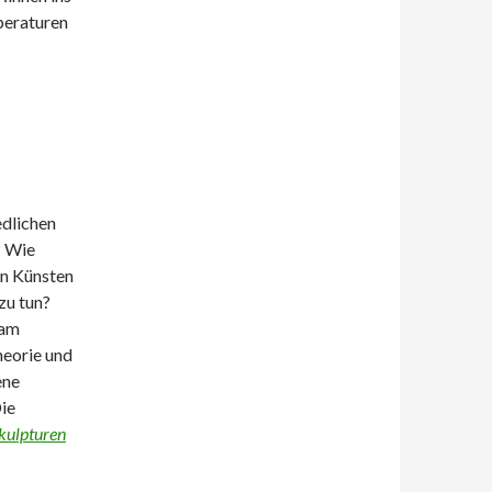
peraturen
edlichen
? Wie
en Künsten
zu tun?
 am
eorie und
ene
ie
kulpturen