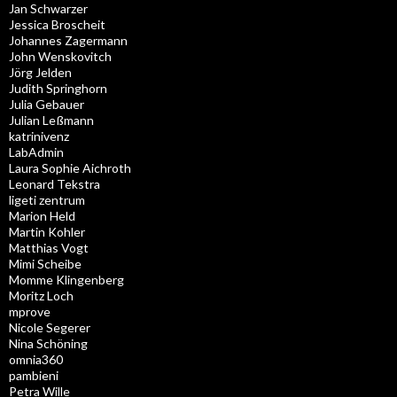
Jan Schwarzer
Jessica Broscheit
Johannes Zagermann
John Wenskovitch
Jörg Jelden
Judith Springhorn
Julia Gebauer
Julian Leßmann
katrinivenz
LabAdmin
Laura Sophie Aichroth
Leonard Tekstra
ligeti zentrum
Marion Held
Martin Kohler
Matthias Vogt
Mimi Scheibe
Momme Klingenberg
Moritz Loch
mprove
Nicole Segerer
Nina Schöning
omnia360
pambieni
Petra Wille