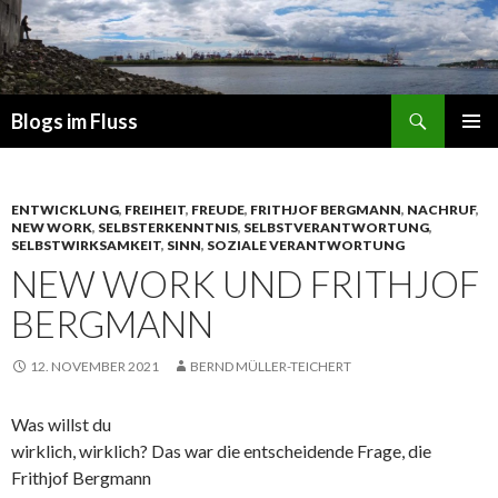
Suchen
Blogs im Fluss
ZUM
PRIMÄR
INHALT
MENÜ
SPRINGEN
ENTWICKLUNG
,
FREIHEIT
,
FREUDE
,
FRITHJOF BERGMANN
,
NACHRUF
,
NEW WORK
,
SELBSTERKENNTNIS
,
SELBSTVERANTWORTUNG
,
SELBSTWIRKSAMKEIT
,
SINN
,
SOZIALE VERANTWORTUNG
NEW WORK UND FRITHJOF
BERGMANN
12. NOVEMBER 2021
BERND MÜLLER-TEICHERT
Was willst du
wirklich, wirklich? Das war die entscheidende Frage, die
Frithjof Bergmann