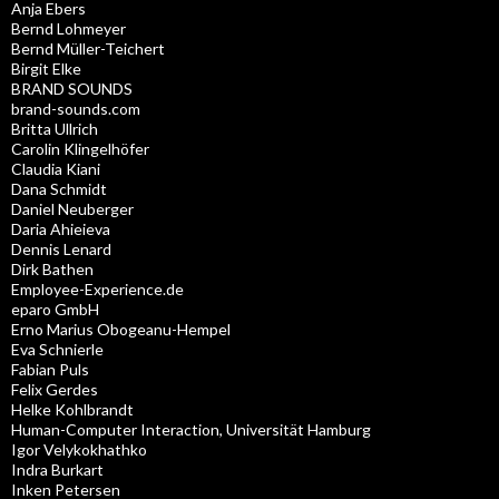
Anja Ebers
Bernd Lohmeyer
Bernd Müller-Teichert
Birgit Elke
BRAND SOUNDS
brand-sounds.com
Britta Ullrich
Carolin Klingelhöfer
Claudia Kiani
Dana Schmidt
Daniel Neuberger
Daria Ahieieva
Dennis Lenard
Dirk Bathen
Employee-Experience.de
eparo GmbH
Erno Marius Obogeanu-Hempel
Eva Schnierle
Fabian Puls
Felix Gerdes
Helke Kohlbrandt
Human-Computer Interaction, Universität Hamburg
Igor Velykokhathko
Indra Burkart
Inken Petersen