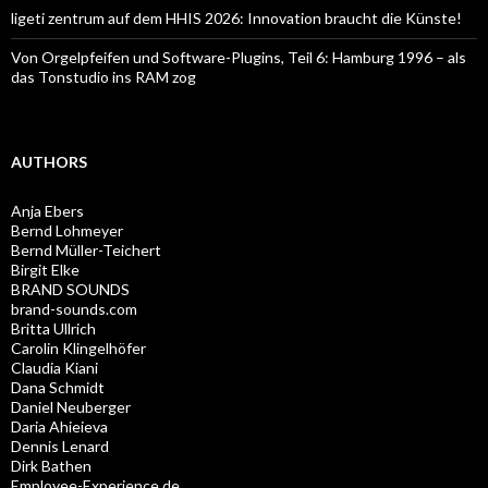
ligeti zentrum auf dem HHIS 2026: Innovation braucht die Künste!
Von Orgelpfeifen und Software-Plugins, Teil 6: Hamburg 1996 – als
das Tonstudio ins RAM zog
AUTHORS
Anja Ebers
Bernd Lohmeyer
Bernd Müller-Teichert
Birgit Elke
BRAND SOUNDS
brand-sounds.com
Britta Ullrich
Carolin Klingelhöfer
Claudia Kiani
Dana Schmidt
Daniel Neuberger
Daria Ahieieva
Dennis Lenard
Dirk Bathen
Employee-Experience.de