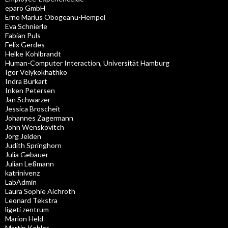
eparo GmbH
Erno Marius Obogeanu-Hempel
Eva Schnierle
Fabian Puls
Felix Gerdes
Helke Kohlbrandt
Human-Computer Interaction, Universität Hamburg
Igor Velykokhathko
Indra Burkart
Inken Petersen
Jan Schwarzer
Jessica Broscheit
Johannes Zagermann
John Wenskovitch
Jörg Jelden
Judith Springhorn
Julia Gebauer
Julian Leßmann
katrinivenz
LabAdmin
Laura Sophie Aichroth
Leonard Tekstra
ligeti zentrum
Marion Held
Martin Kohler