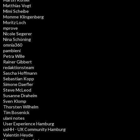
Matthias Vogt
Mimi Scheibe
Momme Klingenberg
Moritz Loch
mprove
Nicole Segerer
Nina Schöning
omnia360
pambieni
Petra Wille
Rainer Gibbert
redaktionsteam
Sascha Hoffmann
Sebastian Kopp
Simone Daefler
Steve McLeod
Susanne Draheim
Sven Klomp
Thorsten Wilhelm
Tim Bosenick
ulani notes
User Experience Hamburg
uxHH - UX Community Hamburg
Valentin Heyde