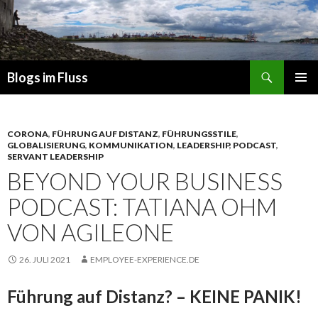
Suchen
Blogs im Fluss
ZUM
PRIMÄR
INHALT
MENÜ
SPRINGEN
CORONA
,
FÜHRUNG AUF DISTANZ
,
FÜHRUNGSSTILE
,
GLOBALISIERUNG
,
KOMMUNIKATION
,
LEADERSHIP
,
PODCAST
,
SERVANT LEADERSHIP
BEYOND YOUR BUSINESS
PODCAST: TATIANA OHM
VON AGILEONE
26. JULI 2021
EMPLOYEE-EXPERIENCE.DE
Führung auf Distanz? – KEINE PANIK!