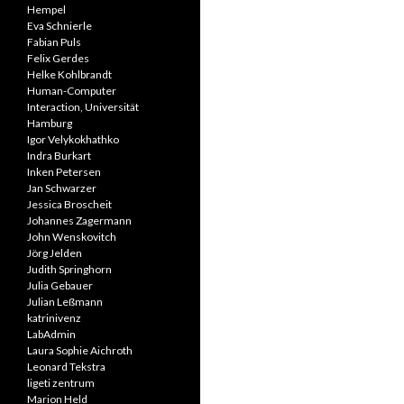
Hempel
Eva Schnierle
Fabian Puls
Felix Gerdes
Helke Kohlbrandt
Human-Computer
Interaction, Universität
Hamburg
Igor Velykokhathko
Indra Burkart
Inken Petersen
Jan Schwarzer
Jessica Broscheit
Johannes Zagermann
John Wenskovitch
Jörg Jelden
Judith Springhorn
Julia Gebauer
Julian Leßmann
katrinivenz
LabAdmin
Laura Sophie Aichroth
Leonard Tekstra
ligeti zentrum
Marion Held