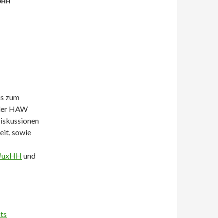
DHH
s zum
 der HAW
Diskussionen
eit, sowie
#
uxHH
und
ts