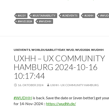
#A11Y
#SUSTAINABILITY
#UXEVENTS
#UXHH
#WUD
#WUD2024
#WUDHH
UXEVENTS
,
WORLDUSABILITYDAY
,
WUD
,
WUD2024
,
WUDHH
UXHH – UX COMMUNITY
HAMBURG 2024-10-16
10:17:44
16. OKTOBER 2024
UXHH - UX COMMUNITY HAMBURG
#
WUDHH
is back. Save the date or (even better) get your
for 14-Nov-2024 ::
https://
wudhh.de/