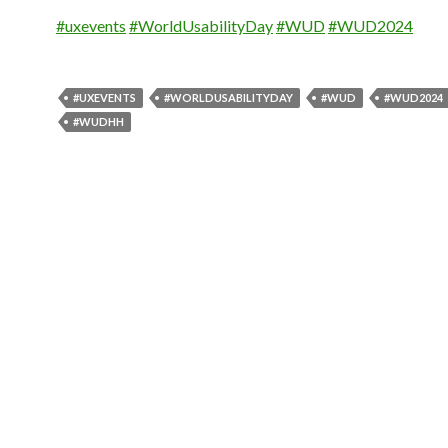
#
uxevents
#
WorldUsabilityDay
#
WUD
#
WUD2024
#UXEVENTS
#WORLDUSABILITYDAY
#WUD
#WUD2024
#WUDHH