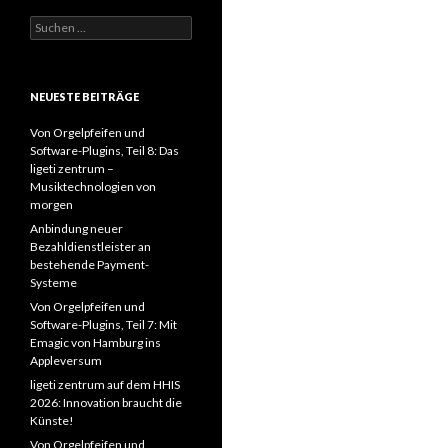
Suchen
nach:
NEUESTE BEITRÄGE
Von Orgelpfeifen und
Software-Plugins, Teil 8: Das
ligeti zentrum –
Musiktechnologien von
morgen
Anbindung neuer
Bezahldienstleister an
bestehende Payment-
Systeme
Von Orgelpfeifen und
Software-Plugins, Teil 7: Mit
Emagic von Hamburg ins
Appleversum
ligeti zentrum auf dem HHIS
2026: Innovation braucht die
Künste!
Von Orgelpfeifen und