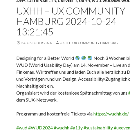
A11Y
,
SUSTAINABILITY
,
UXEVENTS
,
UXHH
,
WUD
,
WUD2024
,
WU
UXHH – UX COMMUNITY
HAMBURG 2024-10-24
13:21:45
24. OKTOBER 2024
UXHH - UX COMMUNITY HAMBURG
Designing for a Better World
Noch 3 Wochen bi
WUD (World Usability Day) am 14. November – Live an
Finkenau. Wir treffen uns und laden Euch alle herzlich zu 
und Vorträgen rund um Design, Accessibility/Zugänglichk
Nachhaltigkeit ein.
Organisiert wird der kostenlose Spätnachmittag von uns
dem SUX-Netzwerk.
Programm und kostenfreie Tickets via
https://
wudhh.de/
#
wud
#
WUD2024
#
wudhh
#
a11y
#
sustainability
#
uxeven