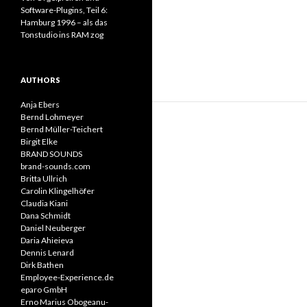
Software-Plugins, Teil 6:
Hamburg 1996 – als das
Tonstudio ins RAM zog
AUTHORS
Anja Ebers
Bernd Lohmeyer
Bernd Müller-Teichert
Birgit Elke
BRAND SOUNDS
brand-sounds.com
Britta Ullrich
Carolin Klingelhöfer
Claudia Kiani
Dana Schmidt
Daniel Neuberger
Daria Ahieieva
Dennis Lenard
Dirk Bathen
Employee-Experience.de
eparo GmbH
Erno Marius Obogeanu-