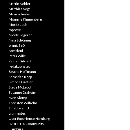
Martin Kohler
Matthias Vogt
Mimi Scheibe
Momme Klingenberg
Moritz Loch
mprove
Nicole Segerer
Nina Schöning
omnia360
pambieni
Petra Wille
Rainer Gibbert
redaktionsteam
Sascha Hoffmann
Sebastian Kopp
Simone Daefler
Steve McLeod
Susanne Draheim
Sven Klomp
Thorsten Wilhelm
Tim Bosenick
ulani notes
User Experience Hamburg
uxHH - UX Community
Hamburg