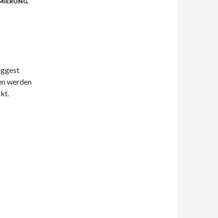
MIERUNG
,
uggest
en werden
kt.