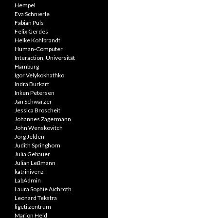
Hempel
Eva Schnierle
Fabian Puls
Felix Gerdes
Helke Kohlbrandt
Human-Computer
Interaction, Universität
Hamburg
Igor Velykokhathko
Indra Burkart
Inken Petersen
Jan Schwarzer
Jessica Broscheit
Johannes Zagermann
John Wenskovitch
Jörg Jelden
Judith Springhorn
Julia Gebauer
Julian Leßmann
katrinivenz
LabAdmin
Laura Sophie Aichroth
Leonard Tekstra
ligeti zentrum
Marion Held