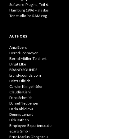
Software-Plugins, Teil 6:
Hamburg 1996 – als das
Tonstudio ins RAM zog
AUTHORS
Anja Ebers
Bernd Lohmeyer
Bernd Müller-Teichert
Birgit Elke
BRAND SOUNDS
brand-sounds.com
Britta Ullrich
Carolin Klingelhöfer
Claudia Kiani
Dana Schmidt
Daniel Neuberger
Daria Ahieieva
Dennis Lenard
Dirk Bathen
Employee-Experience.de
eparo GmbH
Erno Marius Obogeanu-