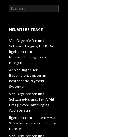
Suchen
nach:
NEUESTE BEITRÄGE
Von Orgelpfeifen und
Software-Plugins, Teil 8: Das
ligeti zentrum –
Musiktechnologien von
morgen
Anbindung neuer
Bezahldienstleister an
bestehende Payment-
Systeme
Von Orgelpfeifen und
Software-Plugins, Teil 7: Mit
Emagic von Hamburg ins
Appleversum
ligeti zentrum auf dem HHIS
2026: Innovation braucht die
Künste!
Von Orgelpfeifen und