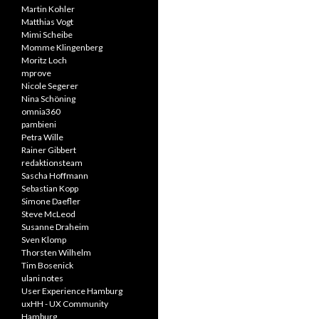
Martin Kohler
Matthias Vogt
Mimi Scheibe
Momme Klingenberg
Moritz Loch
mprove
Nicole Segerer
Nina Schöning
omnia360
pambieni
Petra Wille
Rainer Gibbert
redaktionsteam
Sascha Hoffmann
Sebastian Kopp
Simone Daefler
Steve McLeod
Susanne Draheim
Sven Klomp
Thorsten Wilhelm
Tim Bosenick
ulani notes
User Experience Hamburg
uxHH - UX Community
Hamburg