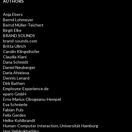
AUTHORS
Anja Ebers
Bernd Lohmeyer
Bernd Müller-Teichert
Birgit Elke
BRAND SOUNDS
brand-sounds.com
Britta Ullrich
Carolin Klingelhöfer
Claudia Kiani
Dana Schmidt
Daniel Neuberger
Daria Ahieieva
Dennis Lenard
Dirk Bathen
Employee-Experience.de
eparo GmbH
Erno Marius Obogeanu-Hempel
Eva Schnierle
Fabian Puls
Felix Gerdes
Helke Kohlbrandt
Human-Computer Interaction, Universität Hamburg
Igor Velykokhathko