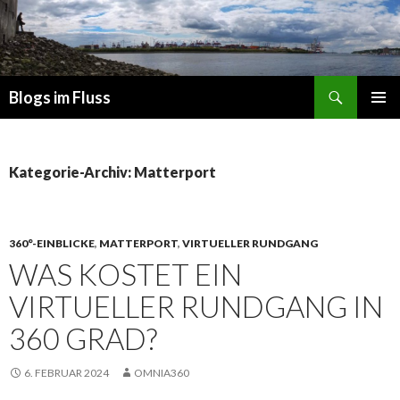
Suchen
Blogs im Fluss
ZUM
PRIMÄR
INHALT
MENÜ
SPRINGEN
Kategorie-Archiv: Matterport
360°-EINBLICKE
,
MATTERPORT
,
VIRTUELLER RUNDGANG
WAS KOSTET EIN
VIRTUELLER RUNDGANG IN
360 GRAD?
6. FEBRUAR 2024
OMNIA360