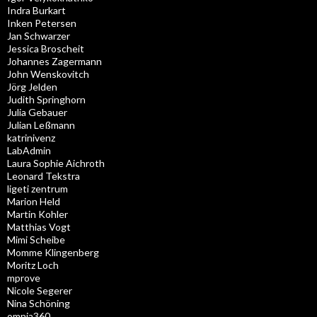
Indra Burkart
Inken Petersen
Jan Schwarzer
Jessica Broscheit
Johannes Zagermann
John Wenskovitch
Jörg Jelden
Judith Springhorn
Julia Gebauer
Julian Leßmann
katrinivenz
LabAdmin
Laura Sophie Aichroth
Leonard Tekstra
ligeti zentrum
Marion Held
Martin Kohler
Matthias Vogt
Mimi Scheibe
Momme Klingenberg
Moritz Loch
mprove
Nicole Segerer
Nina Schöning
omnia360