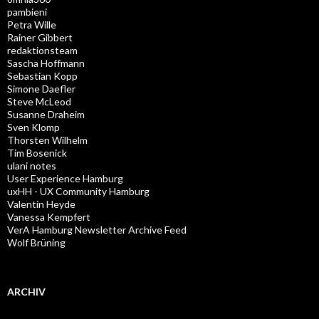
pambieni
Petra Wille
Rainer Gibbert
redaktionsteam
Sascha Hoffmann
Sebastian Kopp
Simone Daefler
Steve McLeod
Susanne Draheim
Sven Klomp
Thorsten Wilhelm
Tim Bosenick
ulani notes
User Experience Hamburg
uxHH - UX Community Hamburg
Valentin Heyde
Vanessa Kempfert
VerA Hamburg Newsletter Archive Feed
Wolf Brüning
ARCHIV