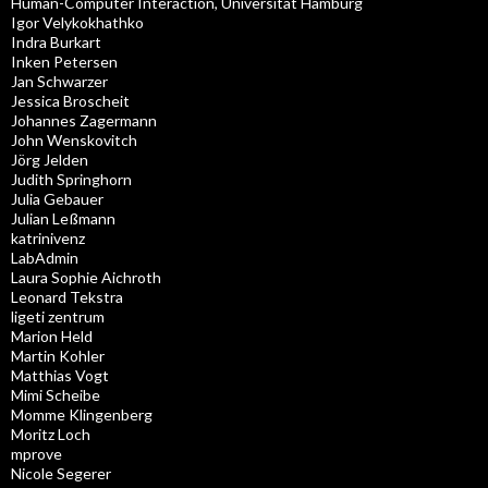
Human-Computer Interaction, Universität Hamburg
Igor Velykokhathko
Indra Burkart
Inken Petersen
Jan Schwarzer
Jessica Broscheit
Johannes Zagermann
John Wenskovitch
Jörg Jelden
Judith Springhorn
Julia Gebauer
Julian Leßmann
katrinivenz
LabAdmin
Laura Sophie Aichroth
Leonard Tekstra
ligeti zentrum
Marion Held
Martin Kohler
Matthias Vogt
Mimi Scheibe
Momme Klingenberg
Moritz Loch
mprove
Nicole Segerer