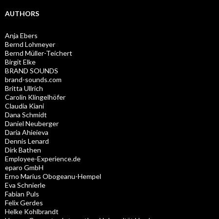
AUTHORS
Anja Ebers
Bernd Lohmeyer
Bernd Müller-Teichert
Birgit Elke
BRAND SOUNDS
brand-sounds.com
Britta Ullrich
Carolin Klingelhöfer
Claudia Kiani
Dana Schmidt
Daniel Neuberger
Daria Ahieieva
Dennis Lenard
Dirk Bathen
Employee-Experience.de
eparo GmbH
Erno Marius Obogeanu-Hempel
Eva Schnierle
Fabian Puls
Felix Gerdes
Helke Kohlbrandt