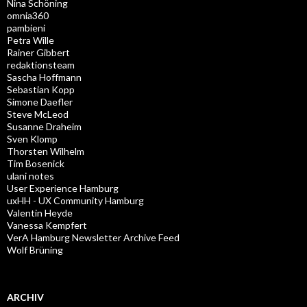
Nina Schöning
omnia360
pambieni
Petra Wille
Rainer Gibbert
redaktionsteam
Sascha Hoffmann
Sebastian Kopp
Simone Daefler
Steve McLeod
Susanne Draheim
Sven Klomp
Thorsten Wilhelm
Tim Bosenick
ulani notes
User Experience Hamburg
uxHH - UX Community Hamburg
Valentin Heyde
Vanessa Kempfert
VerA Hamburg Newsletter Archive Feed
Wolf Brüning
ARCHIV