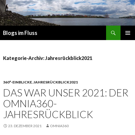
Suchen
Blogs im Fluss
ZUM
PRIMÄR
INHALT
MENÜ
SPRINGEN
Kategorie-Archiv: Jahresrückblick2021
360°-EINBLICKE
,
JAHRESRÜCKBLICK2021
DAS WAR UNSER 2021: DER
OMNIA360-
JAHRESRÜCKBLICK
23. DEZEMBER 2021
OMNIA360