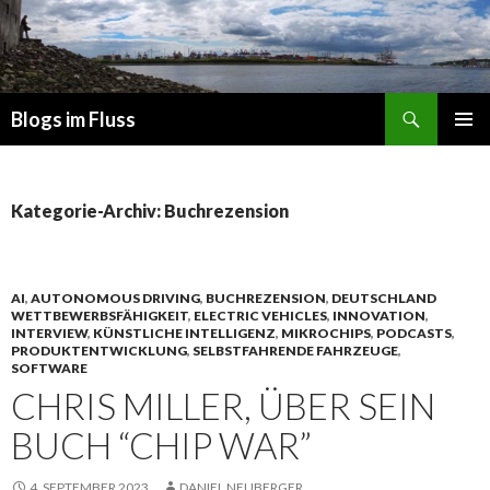
Suchen
Blogs im Fluss
ZUM
PRIMÄR
INHALT
MENÜ
SPRINGEN
Kategorie-Archiv: Buchrezension
AI
,
AUTONOMOUS DRIVING
,
BUCHREZENSION
,
DEUTSCHLAND
WETTBEWERBSFÄHIGKEIT
,
ELECTRIC VEHICLES
,
INNOVATION
,
INTERVIEW
,
KÜNSTLICHE INTELLIGENZ
,
MIKROCHIPS
,
PODCASTS
,
PRODUKTENTWICKLUNG
,
SELBSTFAHRENDE FAHRZEUGE
,
SOFTWARE
CHRIS MILLER, ÜBER SEIN
BUCH “CHIP WAR”
4. SEPTEMBER 2023
DANIEL NEUBERGER