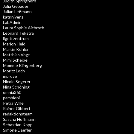
Judith Springhorn
Julia Gebauer
Julian Leßmann
katrinivenz
LabAdmin
Laura Sophie Aichroth
Leonard Tekstra
ligeti zentrum
Marion Held
Martin Kohler
Matthias Vogt
Mimi Scheibe
Momme Klingenberg
Moritz Loch
mprove
Nicole Segerer
Nina Schöning
omnia360
pambieni
Petra Wille
Rainer Gibbert
redaktionsteam
Sascha Hoffmann
Sebastian Kopp
Simone Daefler