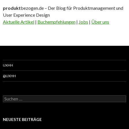
produkt
bezogen.de – Der Blog für Produktmanagement und
User Experience Design
Aktuelle Artikel
|
Buchempfehlungen
|
Jobs
|
Über uns
UXHH
@UXHH
Suchen
nach:
NEUESTE BEITRÄGE