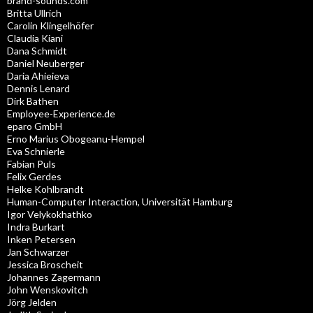
brand-sounds.com
Britta Ullrich
Carolin Klingelhöfer
Claudia Kiani
Dana Schmidt
Daniel Neuberger
Daria Ahieieva
Dennis Lenard
Dirk Bathen
Employee-Experience.de
eparo GmbH
Erno Marius Obogeanu-Hempel
Eva Schnierle
Fabian Puls
Felix Gerdes
Helke Kohlbrandt
Human-Computer Interaction, Universität Hamburg
Igor Velykokhathko
Indra Burkart
Inken Petersen
Jan Schwarzer
Jessica Broscheit
Johannes Zagermann
John Wenskovitch
Jörg Jelden