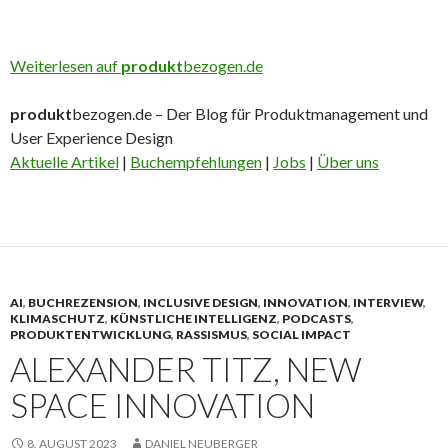
Weiterlesen auf
produkt
bezogen.de
produkt
bezogen.de – Der Blog für Produktmanagement und
User Experience Design
Aktuelle Artikel
|
Buchempfehlungen
|
Jobs
|
Über uns
AI
,
BUCHREZENSION
,
INCLUSIVE DESIGN
,
INNOVATION
,
INTERVIEW
,
KLIMASCHUTZ
,
KÜNSTLICHE INTELLIGENZ
,
PODCASTS
,
PRODUKTENTWICKLUNG
,
RASSISMUS
,
SOCIAL IMPACT
ALEXANDER TITZ, NEW
SPACE INNOVATION
8. AUGUST 2023
DANIEL NEUBERGER