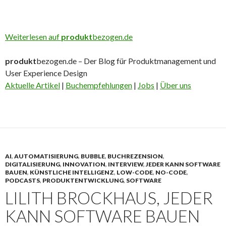
Weiterlesen auf
produkt
bezogen.de
produkt
bezogen.de – Der Blog für Produktmanagement und
User Experience Design
Aktuelle Artikel
|
Buchempfehlungen
|
Jobs
|
Über uns
AI
,
AUTOMATISIERUNG
,
BUBBLE
,
BUCHREZENSION
,
DIGITALISIERUNG
,
INNOVATION
,
INTERVIEW
,
JEDER KANN SOFTWARE
BAUEN
,
KÜNSTLICHE INTELLIGENZ
,
LOW-CODE
,
NO-CODE
,
PODCASTS
,
PRODUKTENTWICKLUNG
,
SOFTWARE
LILITH BROCKHAUS, JEDER
KANN SOFTWARE BAUEN