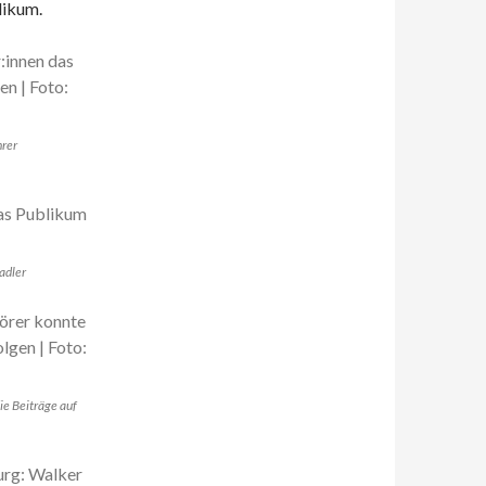
likum.
hrer
adler
e Beiträge auf