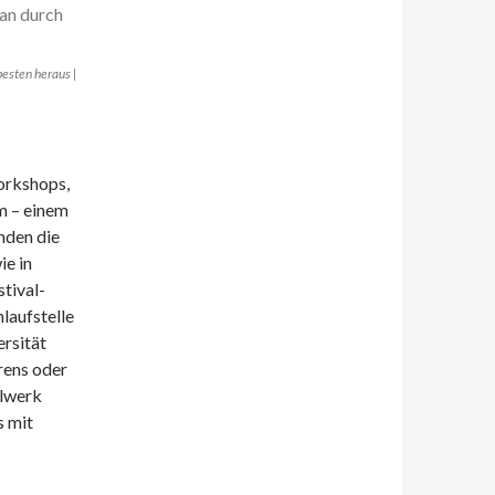
besten heraus |
orkshops,
m – einem
nden die
e in
tival-
laufstelle
rsität
ens oder
llwerk
s mit