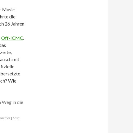
er Music
hrte die
ch 26 Jahren
e
Off-ICMC
.
das
zerte,
ausch mit
izielle
übersetzte
ich? Wie
nstadt | Foto: