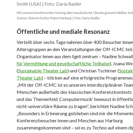
Mit seinem künstlerischen Vortrag über musikalische Chemie gewann Walker Smi
Science Slam im Kultur Palast Harburg | Foto: Daria Radler
Öffentliche und mediale Resonanz
Verteilt über sechs Tage nahmen über 400 Besucher:innen 
Altersgruppen an den Veranstaltungen der Off-ICMC teil.
Organisator:innen aus dem
ligeti zentrum
– Nadine Schwal
für Vermittlung und gesellschaftliche Teilhabe
), Joana We
(
Sustainable Theater Lab
) und Christian Tschirner (
Sustai
Theater Lab
) – blicken auf eine erfolgreiche Programmw
„Mit der Off-ICMC ist es unserem interdisziplinären Tea
Menschen außerhalb des klassischen Konferenzkontexts 
und das Themenfeld ‚Computermusik‘ bewusst in öffentli
nicht-universitäre Räume zu tragen“, berichtet Nadine Sc
„Besonders in Erinnerung geblieben sind mir die Momente
Konferenzbesucher:innen und Meschen aus Harburg
zusammengekommen sind – sei es zu Techno auf einem di