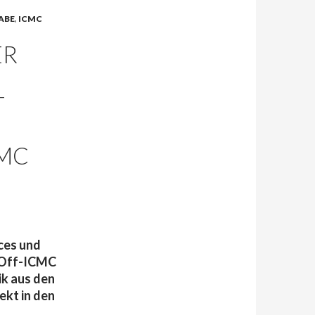
ABE
,
ICMC
ER
I
T
CMC
ces und
e Off-ICMC
k aus den
kt in den