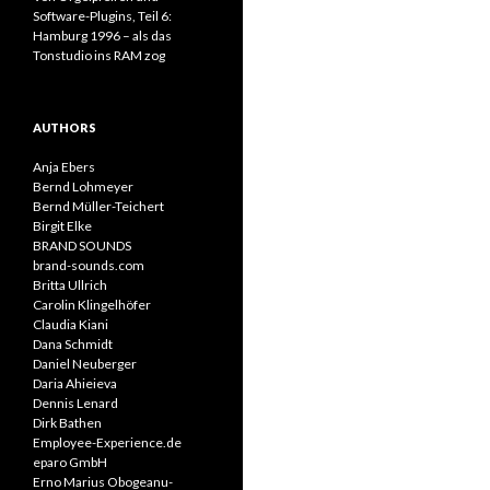
Software-Plugins, Teil 6:
Hamburg 1996 – als das
Tonstudio ins RAM zog
AUTHORS
Anja Ebers
Bernd Lohmeyer
Bernd Müller-Teichert
Birgit Elke
BRAND SOUNDS
brand-sounds.com
Britta Ullrich
Carolin Klingelhöfer
Claudia Kiani
Dana Schmidt
Daniel Neuberger
Daria Ahieieva
Dennis Lenard
Dirk Bathen
Employee-Experience.de
eparo GmbH
Erno Marius Obogeanu-