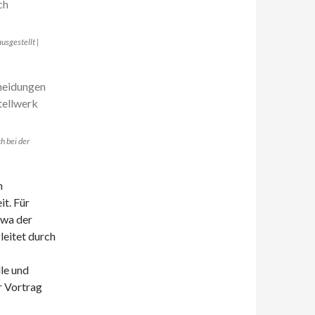
usgestellt |
h bei der
n
t. Für
twa der
leitet durch
le und
r Vortrag