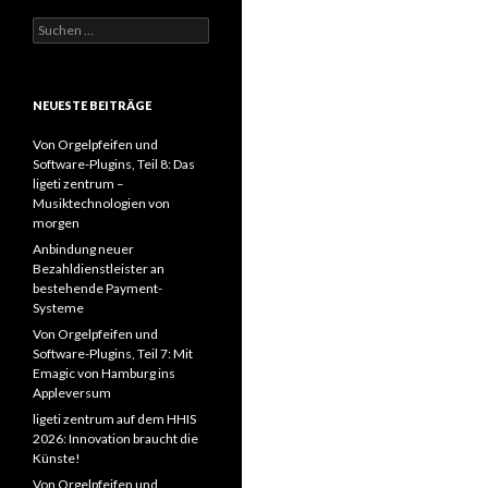
Suchen
nach:
NEUESTE BEITRÄGE
Von Orgelpfeifen und
Software-Plugins, Teil 8: Das
ligeti zentrum –
Musiktechnologien von
morgen
Anbindung neuer
Bezahldienstleister an
bestehende Payment-
Systeme
Von Orgelpfeifen und
Software-Plugins, Teil 7: Mit
Emagic von Hamburg ins
Appleversum
ligeti zentrum auf dem HHIS
2026: Innovation braucht die
Künste!
Von Orgelpfeifen und