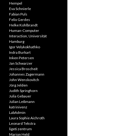
Hempel
Eva Schnierle
Fabian Puls
Felix Gerdes
Helke Kohlbrandt
Human-Computer
Interaction, Universität
Hamburg
Igor Velykokhathko
Indra Burkart
Inken Petersen
Jan Schwarzer
Jessica Broscheit
Johannes Zagermann
John Wenskovitch
Jörg Jelden
Judith Springhorn
Julia Gebauer
Julian Leßmann
katrinivenz
LabAdmin
Laura Sophie Aichroth
Leonard Tekstra
ligeti zentrum
Marion Held