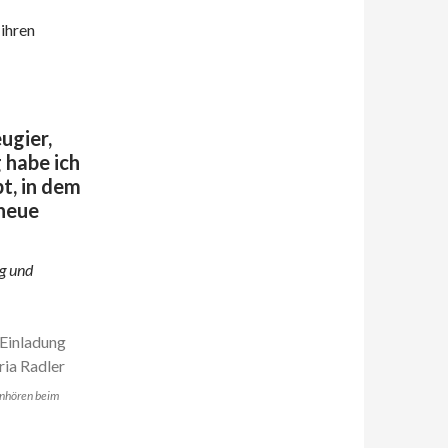
ihren
ugier,
 habe ich
bt, in dem
neue
ng und
inhören beim