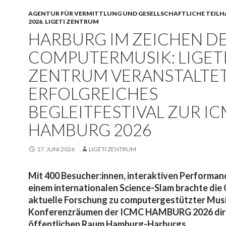
AGENTUR FÜR VERMITTLUNG UND GESELLSCHAFTLICHE TEILH
2026
,
LIGETI ZENTRUM
HARBURG IM ZEICHEN D
COMPUTERMUSIK: LIGET
ZENTRUM VERANSTALTE
ERFOLGREICHES
BEGLEITFESTIVAL ZUR I
HAMBURG 2026
17. JUNI 2026
LIGETI ZENTRUM
Mit 400 Besucher:innen, interaktiven Performan
einem internationalen Science-Slam brachte di
aktuelle Forschung zu computergestützter Musi
Konferenzräumen der ICMC HAMBURG 2026 dire
öffentlichen Raum Hamburg-Harburgs.