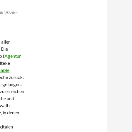
th (USA) den
aller
 Die
b (
Agentur
lteke
nable
oche zurück.
m gelungen,
zu erreichen
che und
hwalb.
, in denen
gitalen