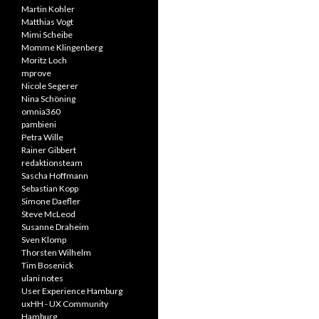
Martin Kohler
Matthias Vogt
Mimi Scheibe
Momme Klingenberg
Moritz Loch
mprove
Nicole Segerer
Nina Schöning
omnia360
pambieni
Petra Wille
Rainer Gibbert
redaktionsteam
Sascha Hoffmann
Sebastian Kopp
Simone Daefler
Steve McLeod
Susanne Draheim
Sven Klomp
Thorsten Wilhelm
Tim Bosenick
ulani notes
User Experience Hamburg
uxHH - UX Community
Hamburg