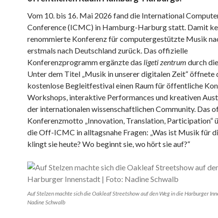
Vom 10. bis 16. Mai 2026 fand die International Comput
Conference (ICMC) in Hamburg-Harburg statt. Damit ke
renommierte Konferenz für computergestützte Musik na
erstmals nach Deutschland zurück. Das offizielle
Konferenzprogramm ergänzte das
ligeti zentrum
durch di
Unter dem Titel „Musik in unserer digitalen Zeit“ öffnete 
kostenlose Begleitfestival einen Raum für öffentliche Kon
Workshops, interaktive Performances und kreativen Aust
der internationalen wissenschaftlichen Community. Das off
Konferenzmotto „Innovation, Translation, Participation“ 
die Off-ICMC in alltagsnahe Fragen: „Was ist Musik für d
klingt sie heute? Wo beginnt sie, wo hört sie auf?“
Auf Stelzen machte sich die Oakleaf Streetshow auf den Weg in die Harburger Inne
Nadine Schwalb