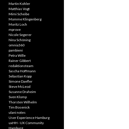
Martin Kohler
Matthias Vogt
Mimi Scheibe
Momme Klingenberg
Moritz Loch
mprove
Nicole Segerer
Nina Schöning
omnia360
pambieni
Petra Wille
Rainer Gibbert
redaktionsteam
Sascha Hoffmann
Sebastian Kopp
Simone Daefler
Steve McLeod
Susanne Draheim
Sven Klomp
Thorsten Wilhelm
Tim Bosenick
ulani notes
User Experience Hamburg
uxHH - UX Community
Hamburg