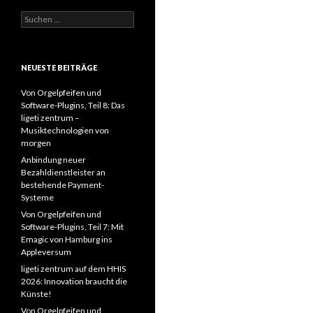
Suchen
nach:
NEUESTE BEITRÄGE
Von Orgelpfeifen und
Software-Plugins, Teil 8: Das
ligeti zentrum –
Musiktechnologien von
morgen
Anbindung neuer
Bezahldienstleister an
bestehende Payment-
Systeme
Von Orgelpfeifen und
Software-Plugins, Teil 7: Mit
Emagic von Hamburg ins
Appleversum
ligeti zentrum auf dem HHIS
2026: Innovation braucht die
Künste!
Von Orgelpfeifen und