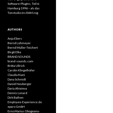
Software-Plugins, Teil 6:
Hamburg 1996 – als das
Tonstudio ins RAM zog
AUTHORS
Anja Ebers
Bernd Lohmeyer
Bernd Müller-Teichert
Birgit Elke
BRAND SOUNDS
brand-sounds.com
Britta Ullrich
Carolin Klingelhöfer
Claudia Kiani
Dana Schmidt
Daniel Neuberger
Daria Ahieieva
Dennis Lenard
Dirk Bathen
Employee-Experience.de
eparo GmbH
Erno Marius Obogeanu-