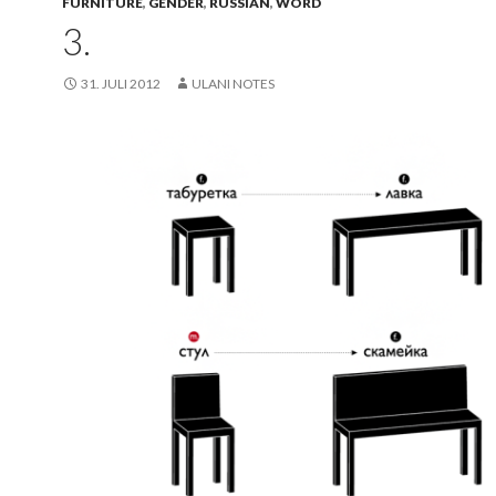
FURNITURE
,
GENDER
,
RUSSIAN
,
WORD
3.
31. JULI 2012
ULANI NOTES