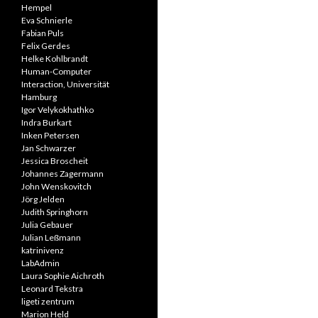
Hempel
Eva Schnierle
Fabian Puls
Felix Gerdes
Helke Kohlbrandt
Human-Computer
Interaction, Universität
Hamburg
Igor Velykokhathko
Indra Burkart
Inken Petersen
Jan Schwarzer
Jessica Broscheit
Johannes Zagermann
John Wenskovitch
Jörg Jelden
Judith Springhorn
Julia Gebauer
Julian Leßmann
katrinivenz
LabAdmin
Laura Sophie Aichroth
Leonard Tekstra
ligeti zentrum
Marion Held